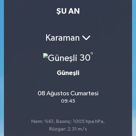
ŞU AN
Kadın
Magazin
Karaman
Yaşam
°
30
Güneşli
08 Ağustos Cumartesi
09:45
Nem: %61, Basınç: 1005 hpa hPa,
Rüzgar: 2.31 m/s