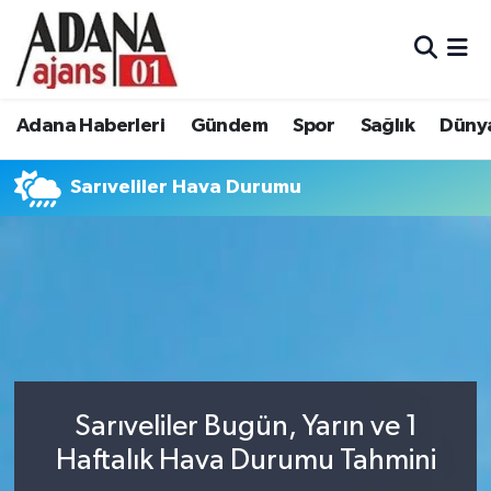
Adana Haberleri
Adana Nöbetçi Eczaneler
Adana Haberleri
Gündem
Spor
Sağlık
Düny
Gündem
Adana Hava Durumu
Sarıveliler Hava Durumu
Spor
Adana Namaz Vakitleri
Sağlık
Adana Trafik Yoğunluk Haritası
Dünya
Süper Lig Puan Durumu ve Fikstür
Eğitim
Tüm Manşetler
Siyaset
Son Dakika Haberleri
Sarıveliler Bugün, Yarın ve 1
Haftalık Hava Durumu Tahmini
Ekonomi
Haber Arşivi