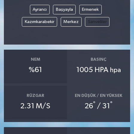
Ayrancı
Başyayla
Ermenek
Kazımkarabekir
Merkez
Sarıveliler
NEM
BASINÇ
%61
1005 HPA
hpa
RÜZGAR
EN DÜŞÜK / EN YÜKSEK
°
°
2.31 M/S
26
/ 31