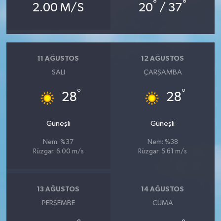
°
°
2.00 M/S
20
/ 37
11 AĞUSTOS
12 AĞUSTOS
SALI
ÇARŞAMBA
°
°
28
28
Güneşli
Güneşli
Nem: %37
Nem: %38
Rüzgar: 6.00 m/s
Rüzgar: 5.61 m/s
13 AĞUSTOS
14 AĞUSTOS
PERŞEMBE
CUMA