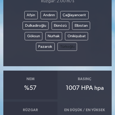
Rüzgar: 2.00 m/s
Afşin
Andırın
Çağlayancerit
Dulkadiroğlu
Ekinözü
Elbistan
Göksun
Nurhak
Onikişubat
Pazarcık
Türkoğlu
NEM
BASINÇ
%57
1007 HPA
hpa
RÜZGAR
EN DÜŞÜK / EN YÜKSEK