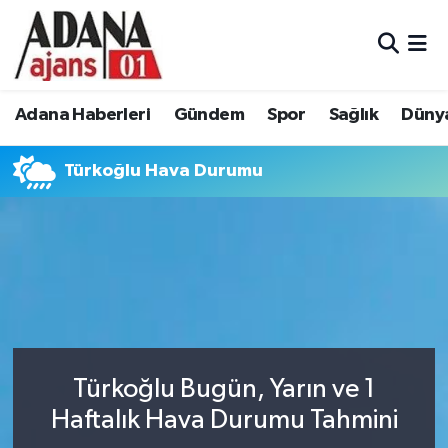
Adana Haberleri
Adana Nöbetçi Eczaneler
Adana Haberleri
Gündem
Spor
Sağlık
Düny
Gündem
Adana Hava Durumu
Türkoğlu Hava Durumu
Spor
Adana Namaz Vakitleri
Sağlık
Adana Trafik Yoğunluk Haritası
Dünya
Süper Lig Puan Durumu ve Fikstür
Eğitim
Tüm Manşetler
Siyaset
Son Dakika Haberleri
Türkoğlu Bugün, Yarın ve 1
Haftalık Hava Durumu Tahmini
Ekonomi
Haber Arşivi