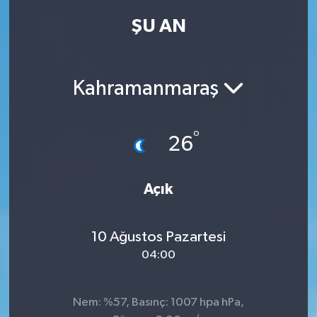
ŞU AN
Kadın
Magazin
Kahramanmaraş
Yaşam
°
26
Açık
10 Ağustos Pazartesi
04:00
Nem: %57, Basınç: 1007 hpa hPa,