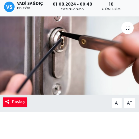
VADI SAĞDIÇ
01.08.2024 - 00:48
18
EDITÖR
YAYINLANMA
GÖSTERIM
Kadın
Magazin
Yaşam
Paylaş
-
+
A
A