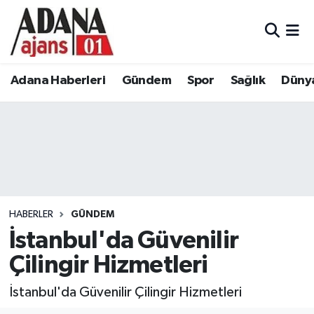
Adana Haberleri
Adana Nöbetçi Eczaneler
Adana Haberleri
Gündem
Spor
Sağlık
Düny
Gündem
Adana Hava Durumu
Spor
Adana Namaz Vakitleri
Sağlık
Adana Trafik Yoğunluk Haritası
Dünya
Süper Lig Puan Durumu ve Fikstür
HABERLER
GÜNDEM
Eğitim
Tüm Manşetler
İstanbul'da Güvenilir
Çilingir Hizmetleri
Siyaset
Son Dakika Haberleri
İstanbul'da Güvenilir Çilingir Hizmetleri
Ekonomi
Haber Arşivi