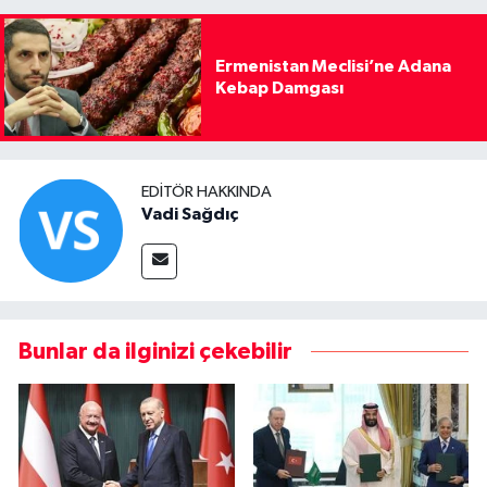
Ermenistan Meclisi’ne Adana
Kebap Damgası
EDITÖR HAKKINDA
Vadi Sağdıç
Bunlar da ilginizi çekebilir