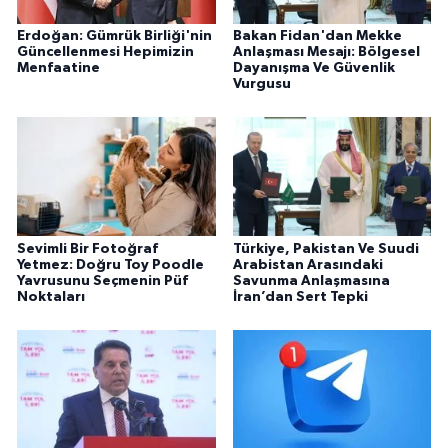
Erdoğan: Gümrük Birliği'nin
Bakan Fidan'dan Mekke
Güncellenmesi Hepimizin
Anlaşması Mesajı: Bölgesel
Menfaatine
Dayanışma Ve Güvenlik
Vurgusu
Sevimli Bir Fotoğraf
Türkiye, Pakistan Ve Suudi
Yetmez: Doğru Toy Poodle
Arabistan Arasındaki
Yavrusunu Seçmenin Püf
Savunma Anlaşmasına
Noktaları
İran’dan Sert Tepki