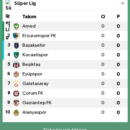
Süper Lig
#
Takım
O
P
1
Amed
0
0
2
Erzurumspor FK
0
0
3
Başakşehir
0
0
4
Kocaelispor
0
0
5
Beşiktaş
0
0
6
Eyüpspor
0
0
7
Galatasaray
0
0
8
Çorum FK
0
0
9
Gaziantep FK
0
0
10
Alanyaspor
0
0