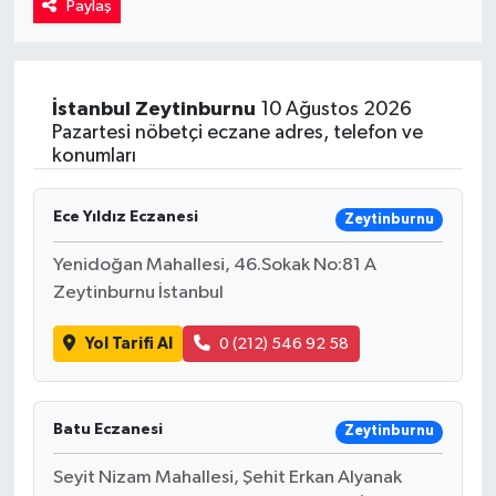
Paylaş
Kadın
Magazin
İstanbul
Zeytinburnu
10 Ağustos 2026
Pazartesi nöbetçi eczane adres, telefon ve
Yaşam
konumları
Ece Yıldız Eczanesi
Zeytinburnu
Yenidoğan Mahallesi, 46.Sokak No:81 A
Zeytinburnu İstanbul
Yol Tarifi Al
0 (212) 546 92 58
Batu Eczanesi
Zeytinburnu
Seyit Nizam Mahallesi, Şehit Erkan Alyanak