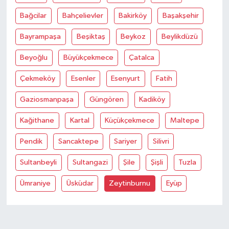
Bağcilar
Bahçelievler
Bakirköy
Başakşehir
Bayrampaşa
Beşiktaş
Beykoz
Beylikdüzü
Beyoğlu
Büyükçekmece
Çatalca
Çekmeköy
Esenler
Esenyurt
Fatih
Gaziosmanpaşa
Güngören
Kadiköy
Kağithane
Kartal
Küçükçekmece
Maltepe
Pendik
Sancaktepe
Sariyer
Silivri
Sultanbeyli
Sultangazi
Şile
Şişli
Tuzla
Ümraniye
Üsküdar
Zeytinburnu
Eyüp