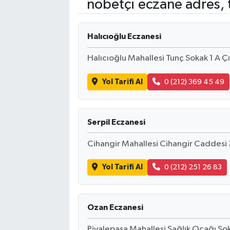
nöbetçi eczane adres, 
Kadın
Halıcıoğlu Eczanesi
Magazin
Halıcıoğlu Mahallesi Tunç Sokak 1 A Ç
Yaşam
Yol Tarifi Al
0 (212) 369 45 49
Serpil Eczanesi
Cihangir Mahallesi Cihangir Caddesi 
Yol Tarifi Al
0 (212) 251 26 83
Ozan Eczanesi
Piyalepaşa Mahallesi Sağlık Ocağı Sok