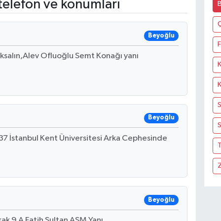
telefon ve konumları
Beyoğlu
F
ıksalın,Alev Ofluoğlu Semt Konağı yanı
Beyoğlu
S
37 İstanbul Kent Üniversitesi Arka Cephesinde
T
Beyoğlu
ak 9 A Fatih Sultan ASM Yanı