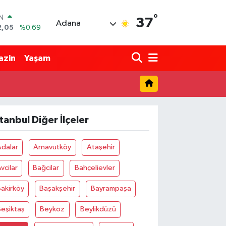
°
IN
37
Adana
2,05
%0.69
R
86
%0.06
azin
Yaşam
00
%0.1
N
38
%0.21
ALTIN
3
%0.39
stanbul Diğer İlçeler
00
%48
Adalar
Arnavutköy
Ataşehir
vcilar
Bağcilar
Bahçelievler
akirköy
Başakşehir
Bayrampaşa
eşiktaş
Beykoz
Beylikdüzü