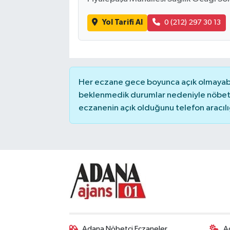
Yol Tarifi Al
0 (212) 297 30 13
Her eczane gece boyunca açık olmayabili
beklenmedik durumlar nedeniyle nöbete
eczanenin açık olduğunu telefon aracılığıy
Adana Nöbetçi Eczaneler
A