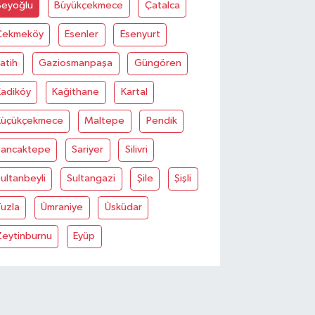
Beyoğlu
Büyükçekmece
Çatalca
Çekmeköy
Esenler
Esenyurt
atih
Gaziosmanpaşa
Güngören
Kadiköy
Kağithane
Kartal
Küçükçekmece
Maltepe
Pendik
Sancaktepe
Sariyer
Silivri
ultanbeyli
Sultangazi
Şile
Şişli
uzla
Ümraniye
Üsküdar
Zeytinburnu
Eyüp