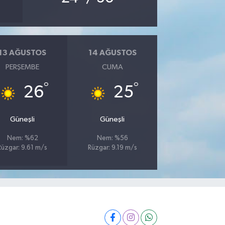
13 AĞUSTOS
14 AĞUSTOS
PERŞEMBE
CUMA
°
°
26
25
Güneşli
Güneşli
Nem: %62
Nem: %56
Rüzgar: 9.61 m/s
Rüzgar: 9.19 m/s