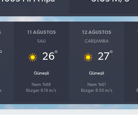
S
11 AĞUSTOS
12 AĞUSTOS
SALI
ÇARŞAMBA
°
°
°
26
27
Güneşli
Güneşli
Nem: %68
Nem: %61
s
Rüzgar: 8.19 m/s
Rüzgar: 8.50 m/s