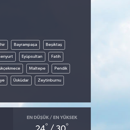
hir
Bayrampaşa
Beşiktaş
senyurt
Eyüpsultan
Fatih
ükçekmece
Maltepe
Pendik
iye
Üsküdar
Zeytinburnu
EN DÜŞÜK / EN YÜKSEK
°
°
24
/ 30