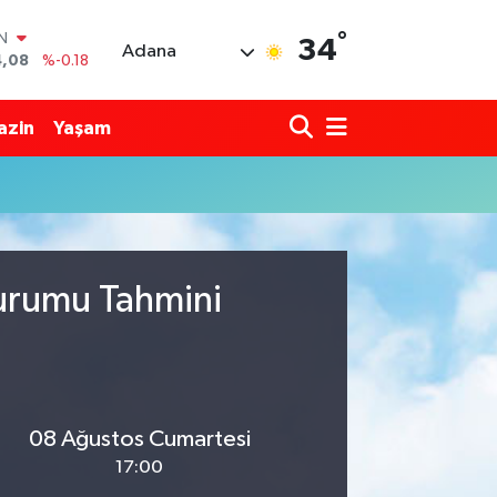
°
IN
34
Adana
4,08
%-0.18
R
36
%0.18
azin
Yaşam
10
%0.32
N
1
%0.38
ALTIN
55
%0.03
00
%-14
Durumu Tahmini
08 Ağustos Cumartesi
17:00