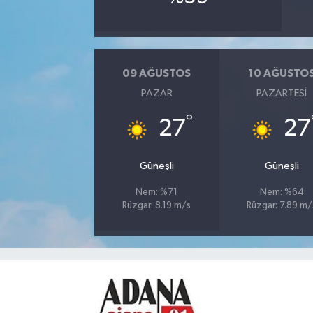
09 AĞUSTOS
10 AĞUSTO
PAZAR
PAZARTESI
°
27
27
Güneşli
Güneşli
Nem: %71
Nem: %64
Rüzgar: 8.19 m/s
Rüzgar: 7.89 m/