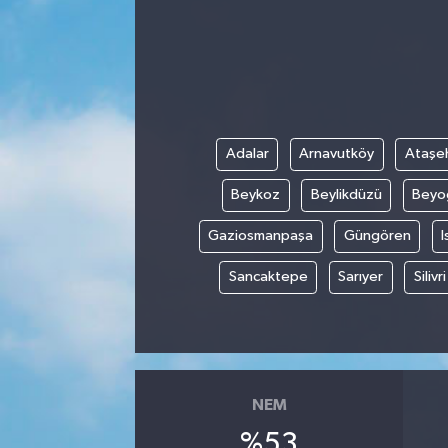
Kadın
Magazin
Yaşam
Adalar
Arnavutköy
Ataşeh
Beykoz
Beylikdüzü
Beyo
Gaziosmanpaşa
Güngören
I
Sancaktepe
Sarıyer
Silivri
NEM
%53