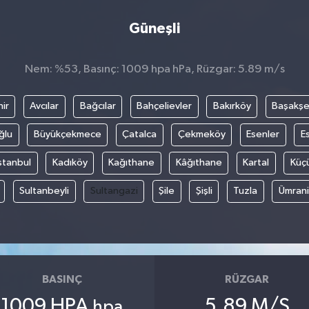
Güneşli
Nem: %53, Basınç: 1009 hpa hPa, Rüzgar: 5.89 m/s
ir
Avcılar
Bağcılar
Bahçelievler
Bakırköy
Başakşe
ğlu
Büyükçekmece
Çatalca
Çekmeköy
Esenler
E
stanbul
Kadıköy
Kağıthane
Kâğıthane
Kartal
Küç
Sultanbeyli
Sultangazi
Şile
Şişli
Tuzla
Ümran
BASINÇ
RÜZGAR
1009 HPA
5.89 M/S
hpa