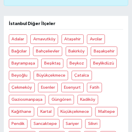
İstanbul Diğer İlçeler
Adalar
Arnavutköy
Ataşehir
Avcilar
Bağcilar
Bahçelievler
Bakirköy
Başakşehir
Bayrampaşa
Beşiktaş
Beykoz
Beylikdüzü
Beyoğlu
Büyükçekmece
Çatalca
Çekmeköy
Esenler
Esenyurt
Fatih
Gaziosmanpaşa
Güngören
Kadiköy
Kağithane
Kartal
Küçükçekmece
Maltepe
Pendik
Sancaktepe
Sariyer
Silivri