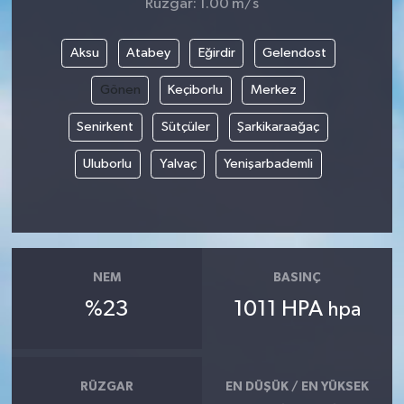
Rüzgar: 1.00 m/s
Aksu
Atabey
Eğirdir
Gelendost
Gönen
Keçiborlu
Merkez
Senirkent
Sütçüler
Şarkikaraağaç
Uluborlu
Yalvaç
Yenişarbademli
NEM
BASINÇ
%23
1011 HPA
hpa
RÜZGAR
EN DÜŞÜK / EN YÜKSEK