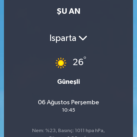
ŞU AN
Kadın
Magazin
Isparta
Yaşam
°
26
Güneşli
06 Ağustos Perşembe
10:45
Nem: %23, Basınç: 1011 hpa hPa,