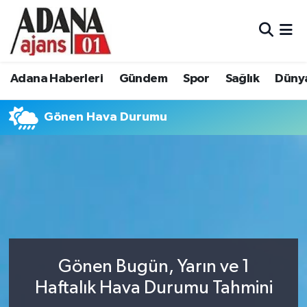
Adana Haberleri
Adana Nöbetçi Eczaneler
Adana Haberleri
Gündem
Spor
Sağlık
Düny
Gündem
Adana Hava Durumu
Gönen Hava Durumu
Spor
Adana Namaz Vakitleri
Sağlık
Adana Trafik Yoğunluk Haritası
Dünya
Süper Lig Puan Durumu ve Fikstür
Eğitim
Tüm Manşetler
Siyaset
Son Dakika Haberleri
Gönen Bugün, Yarın ve 1
Haftalık Hava Durumu Tahmini
Ekonomi
Haber Arşivi