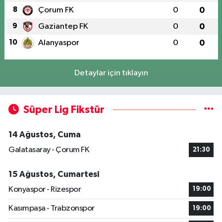
8
Çorum FK
0
0
9
Gaziantep FK
0
0
10
Alanyaspor
0
0
Detaylar için tıklayın
Süper Lig Fikstür
14 Ağustos, Cuma
Galatasaray - Çorum FK
21:30
15 Ağustos, Cumartesi
Konyaspor - Rizespor
19:00
Kasımpaşa - Trabzonspor
19:00