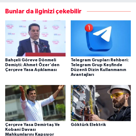
Bunlar da ilginizi çekebilir
Bahçeli Göreve Dönmeli
Telegram Grupları Rehberi:
Demişti: Ahmet Özer'den
Telegram Grup Keşfinde
Çerçeve Yasa Açıklaması
Düzenli Dizin Kullanmanın
Avantajları
Çerçeve Yasa Demirtaş Ve
Göktürk Elektrik
Kobani Davası
Mahkumlarını Kapsıyor