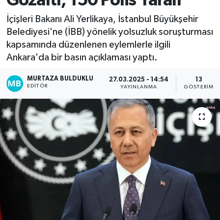
Gözaltı, 150 Polis Yaralı
Kadın
İçişleri Bakanı Ali Yerlikaya, İstanbul Büyükşehir
Belediyesi'ne (İBB) yönelik yolsuzluk soruşturması
Magazin
kapsamında düzenlenen eylemlerle ilgili
Ankara'da bir basın açıklaması yaptı.
Yaşam
MURTAZA BULDUKLU
27.03.2025 - 14:54
13
EDITÖR
YAYINLANMA
GÖSTERIM