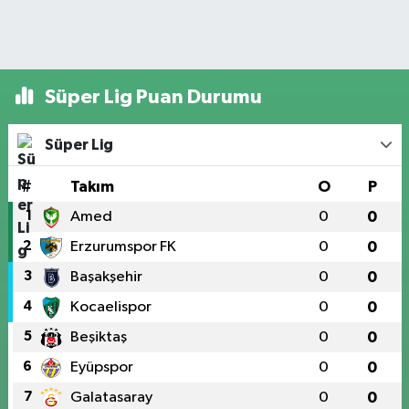
Süper Lig Puan Durumu
Süper Lig
#
Takım
O
P
1
Amed
0
0
2
Erzurumspor FK
0
0
3
Başakşehir
0
0
4
Kocaelispor
0
0
5
Beşiktaş
0
0
6
Eyüpspor
0
0
7
Galatasaray
0
0