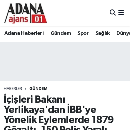
Adana Haberleri
Adana Nöbetçi Eczaneler
Adana Haberleri
Gündem
Spor
Sağlık
Düny
Gündem
Adana Hava Durumu
Spor
Adana Namaz Vakitleri
Sağlık
Adana Trafik Yoğunluk Haritası
Dünya
Süper Lig Puan Durumu ve Fikstür
HABERLER
GÜNDEM
Eğitim
Tüm Manşetler
İçişleri Bakanı
Yerlikaya'dan İBB'ye
Siyaset
Son Dakika Haberleri
Yönelik Eylemlerde 1879
Ekonomi
Haber Arşivi