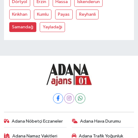
Dörtyol
Erzin
Hassa
İskenderun
Kirikhan
Kumlu
Payas
Reyhanli
Samandağ
Yayladaği
Adana Nöbetçi Eczaneler
Adana Hava Durumu
Adana Namaz Vakitleri
Adana Trafik Yoğunluk