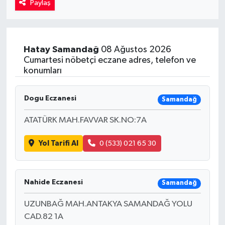
Paylaş
Kadın
Magazin
Hatay
Samandağ
08 Ağustos 2026
Cumartesi nöbetçi eczane adres, telefon ve
Yaşam
konumları
Dogu Eczanesi
Samandağ
ATATÜRK MAH.FAVVAR SK.NO:7A
Yol Tarifi Al
0 (533) 021 65 30
Nahide Eczanesi
Samandağ
UZUNBAĞ MAH.ANTAKYA SAMANDAĞ YOLU
CAD.82 1A