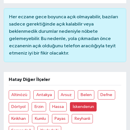
Her eczane gece boyunca açık olmayabilir, bazıları
sadece gerektiğinde açık kalabilir veya
beklenmedik durumlar nedeniyle nöbete
gelemeyebilir. Bu nedenle, yola çıkmadan önce
eczanenin açık olduğunu telefon aracılığıyla teyit
etmeniz iyi bir fikir olacaktır.
Hatay Diğer İlçeler
Altinözü
Antakya
Arsuz
Belen
Defne
Dörtyol
Erzin
Hassa
İskenderun
Kirikhan
Kumlu
Payas
Reyhanli