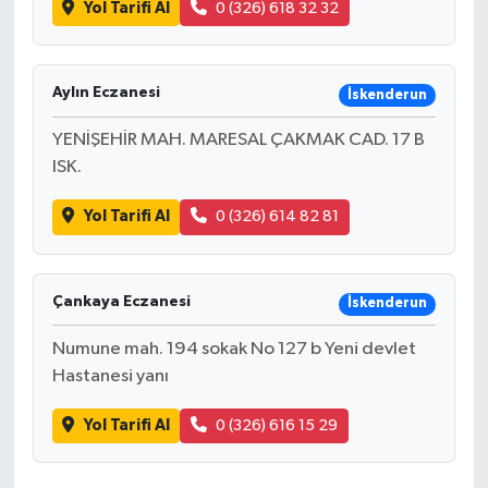
Yol Tarifi Al
0 (326) 618 32 32
Aylın Eczanesi
İskenderun
YENİŞEHİR MAH. MARESAL ÇAKMAK CAD. 17 B
ISK.
Yol Tarifi Al
0 (326) 614 82 81
Çankaya Eczanesi
İskenderun
Numune mah. 194 sokak No 127 b Yeni devlet
Hastanesi yanı
Yol Tarifi Al
0 (326) 616 15 29