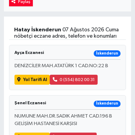
Paylaş
Kadın
Magazin
Hatay
İskenderun
07 Ağustos 2026 Cuma
nöbetçi eczane adres, telefon ve konumları
Yaşam
Ayça Eczanesi
İskenderun
DENİZCİLER MAH.ATATÜRK 1 CAD.NO:22 B
Yol Tarifi Al
0 (554) 802 00 31
Şenel Eczanesi
İskenderun
NUMUNE MAH.DR.SADIK AHMET CAD.196 B
GELİŞİM HASTANESİ KARŞISI