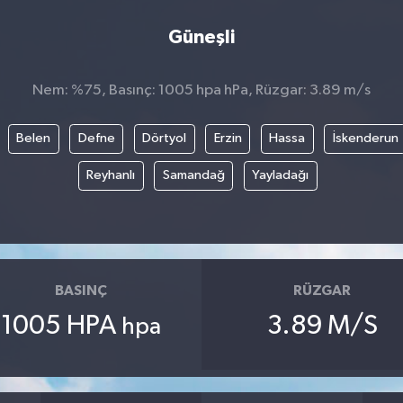
Güneşli
Nem: %75, Basınç: 1005 hpa hPa, Rüzgar: 3.89 m/s
Belen
Defne
Dörtyol
Erzin
Hassa
İskenderun
Reyhanlı
Samandağ
Yayladağı
BASINÇ
RÜZGAR
1005 HPA
3.89 M/S
hpa