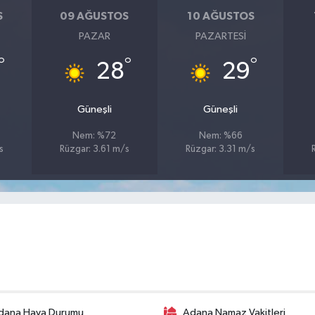
S
09 AĞUSTOS
10 AĞUSTOS
PAZAR
PAZARTESI
°
°
°
28
29
Güneşli
Güneşli
Nem: %72
Nem: %66
s
Rüzgar: 3.61 m/s
Rüzgar: 3.31 m/s
dana Hava Durumu
Adana Namaz Vakitleri