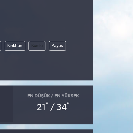
Kırıkhan
Kumlu
Payas
EN DÜŞÜK / EN YÜKSEK
°
°
21
/ 34