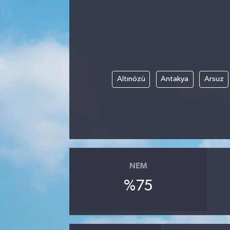
Kadın
Magazin
Yaşam
Altınözü
Antakya
Arsuz
NEM
%75