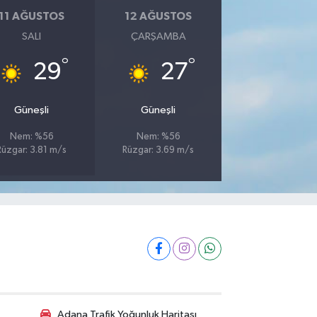
11 AĞUSTOS
12 AĞUSTOS
SALI
ÇARŞAMBA
°
°
29
27
Güneşli
Güneşli
Nem: %56
Nem: %56
Rüzgar: 3.81 m/s
Rüzgar: 3.69 m/s
Adana Trafik Yoğunluk Haritası