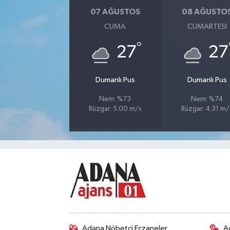
07 AĞUSTOS
08 AĞUSTO
CUMA
CUMARTESI
°
27
27
Dumanlı Pus
Dumanlı Pus
Nem: %73
Nem: %74
Rüzgar: 5.00 m/s
Rüzgar: 4.31 m/
Adana Nöbetçi Eczaneler
A