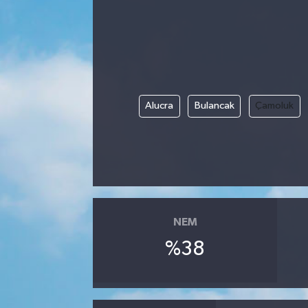
Kadın
Magazin
Yaşam
Alucra
Bulancak
Çamoluk
NEM
%38