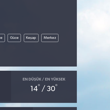
le
Güce
Keşap
Merkez
EN DÜŞÜK / EN YÜKSEK
°
°
14
/ 30