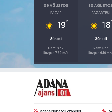
09 AĞUSTOS
10 AĞUSTO
PAZAR
PAZARTESI
°
19
18
Güneşli
Güneşli
Nem: %52
Nem: %65
Rüzgar: 7.39 m/s
Rüzgar: 6.19 m/
Adana Nöbetçi Eczaneler
A