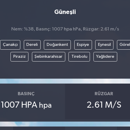
Güneşli
Nem: %38, Basınç: 1007 hpa hPa, Rüzgar: 2.61 m/s
Çanakçı
Dereli
Doğankent
Espiye
Eynesil
Göre
Piraziz
Şebinkarahisar
Tirebolu
Yağlıdere
BASINÇ
RÜZGAR
1007 HPA
2.61 M/S
hpa