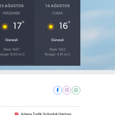
13 AĞUSTOS
14 AĞUSTOS
PERŞEMBE
CUMA
°
°
17
16
Güneşli
Güneşli
Nem: %67
Nem: %62
üzgar: 8.00 m/s
Rüzgar: 4.81 m/s
Adana Trafik Yoğunluk Haritası