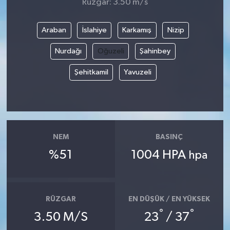
Rüzgar: 3.50 m/s
Araban
İslahiye
Karkamış
Nizip
Nurdağı
Oğuzeli
Şahinbey
Şehitkamil
Yavuzeli
NEM
BASINÇ
%51
1004 HPA
hpa
RÜZGAR
EN DÜŞÜK / EN YÜKSEK
°
°
3.50 M/S
23
/ 37