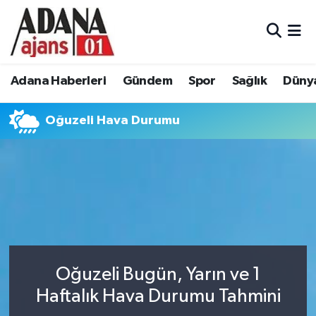
Adana Haberleri
Adana Nöbetçi Eczaneler
Adana Haberleri
Gündem
Spor
Sağlık
Düny
Gündem
Adana Hava Durumu
Oğuzeli Hava Durumu
Spor
Adana Namaz Vakitleri
Sağlık
Adana Trafik Yoğunluk Haritası
Dünya
Süper Lig Puan Durumu ve Fikstür
Eğitim
Tüm Manşetler
Siyaset
Son Dakika Haberleri
Oğuzeli Bugün, Yarın ve 1
Haftalık Hava Durumu Tahmini
Ekonomi
Haber Arşivi