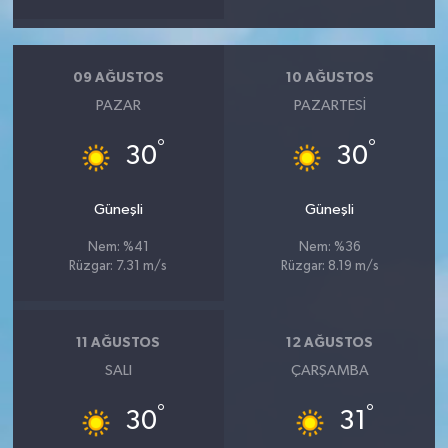
09 AĞUSTOS
10 AĞUSTOS
PAZAR
PAZARTESI
°
°
30
30
Güneşli
Güneşli
Nem: %41
Nem: %36
Rüzgar: 7.31 m/s
Rüzgar: 8.19 m/s
11 AĞUSTOS
12 AĞUSTOS
SALI
ÇARŞAMBA
°
°
30
31