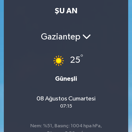
ŞU AN
Kadın
Magazin
Gaziantep
Yaşam
°
25
Güneşli
08 Ağustos Cumartesi
07:15
Nem: %51, Basınç: 1004 hpa hPa,