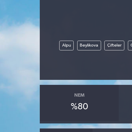
Kadın
Magazin
Yaşam
Alpu
Beylikova
Çifteler
NEM
%80