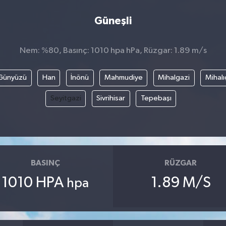
Güneşli
Nem: %80, Basınç: 1010 hpa hPa, Rüzgar: 1.89 m/s
Günyüzü
Han
İnönü
Mahmudiye
Mihalgazi
Mihalı
Seyitgazi
Sivrihisar
Tepebaşı
BASINÇ
RÜZGAR
1010 HPA
1.89 M/S
hpa