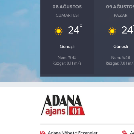
08 AĞUSTOS
09 AĞUSTO
CUMARTESI
PAZAR
°
24
24
Güneşli
Güneşli
Nem: %45
Nem: %48
Rüzgar: 8.11 m/s
Rüzgar: 7.81 m/
Adana Nöbetçi Eczaneler
A