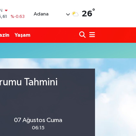
°
IN
26
Adana
5,61
%-0.63
R
43
%0.16
azin
Yaşam
17
%-0.02
İN
63
%0.07
ALTIN
40
%0.45
00
%70
urumu Tahmini
07 Ağustos Cuma
06:15