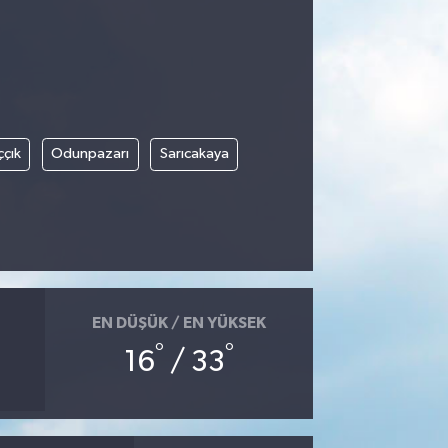
ççık
Odunpazarı
Sarıcakaya
EN DÜŞÜK / EN YÜKSEK
°
°
16
/ 33