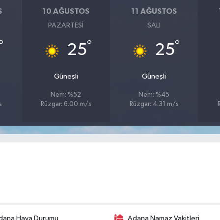
S
10 AĞUSTOS
11 AĞUSTOS
PAZARTESI
SALI
°
°
°
25
25
Güneşli
Güneşli
Nem: %52
Nem: %45
s
Rüzgar: 6.00 m/s
Rüzgar: 4.31 m/s
dana Hava Durumu
Adana Namaz Vakitleri