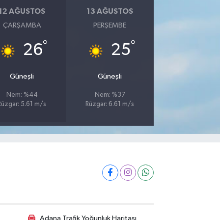
12 AĞUSTOS
13 AĞUSTOS
ÇARŞAMBA
PERŞEMBE
°
°
26
25
Güneşli
Güneşli
Nem: %44
Nem: %37
Rüzgar: 5.61 m/s
Rüzgar: 6.61 m/s
Adana Trafik Yoğunluk Haritası