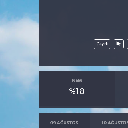
Kadın
Magazin
Yaşam
Çayırlı
İliç
NEM
%18
09 AĞUSTOS
10 AĞUSTO