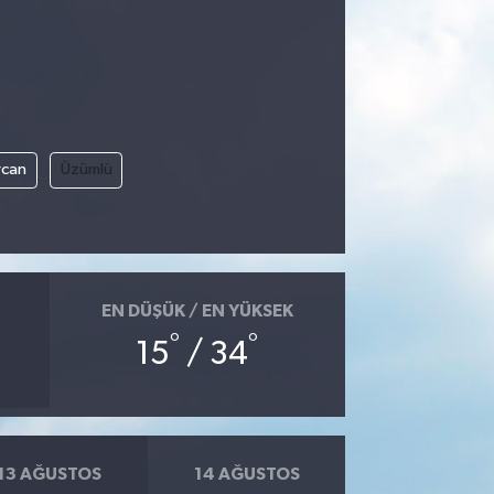
rcan
Üzümlü
EN DÜŞÜK / EN YÜKSEK
°
°
15
/ 34
13 AĞUSTOS
14 AĞUSTOS