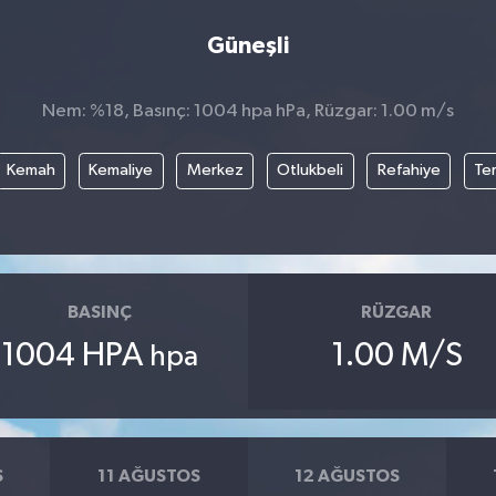
Güneşli
Nem: %18, Basınç: 1004 hpa hPa, Rüzgar: 1.00 m/s
Kemah
Kemaliye
Merkez
Otlukbeli
Refahiye
Te
BASINÇ
RÜZGAR
1004 HPA
1.00 M/S
hpa
S
11 AĞUSTOS
12 AĞUSTOS