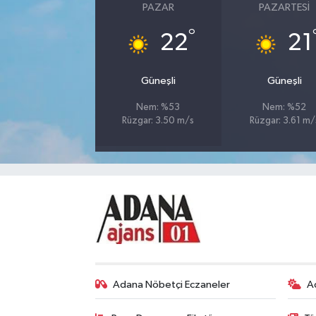
PAZAR
PAZARTESI
°
22
21
Güneşli
Güneşli
Nem: %53
Nem: %52
Rüzgar: 3.50 m/s
Rüzgar: 3.61 m/
Adana Nöbetçi Eczaneler
A