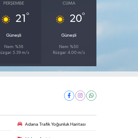
PERŞEMBE
CUMA
°
°
21
20
Güneşli
Güneşli
Nem: %56
Nem: %50
Rüzgar: 5.39 m/s
Rüzgar: 4.00 m/s
Adana Trafik Yoğunluk Haritası