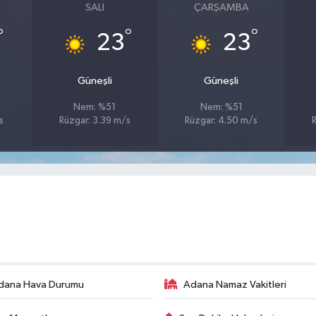
SALI
ÇARŞAMBA
°
°
°
23
23
Güneşli
Güneşli
Nem: %51
Nem: %51
s
Rüzgar: 3.39 m/s
Rüzgar: 4.50 m/s
dana Hava Durumu
Adana Namaz Vakitleri