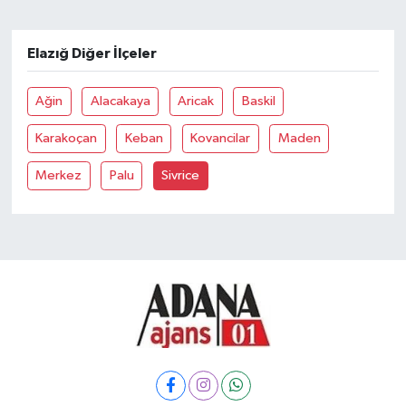
Elazığ Diğer İlçeler
Ağin
Alacakaya
Aricak
Baskil
Karakoçan
Keban
Kovancilar
Maden
Merkez
Palu
Sivrice