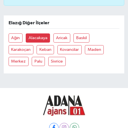
Elazığ Diğer İlçeler
Ağin
Alacakaya
Aricak
Baskil
Karakoçan
Keban
Kovancilar
Maden
Merkez
Palu
Sivrice