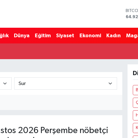
BITC
64.92
DOLA
47,5
ğlık
Dünya
Eğitim
Siyaset
Ekonomi
Kadın
Mag
EURO
55,0
STERL
64,15
GRAM
6527
D
BİST1
13.70
B
K
stos 2026 Perşembe nöbetçi