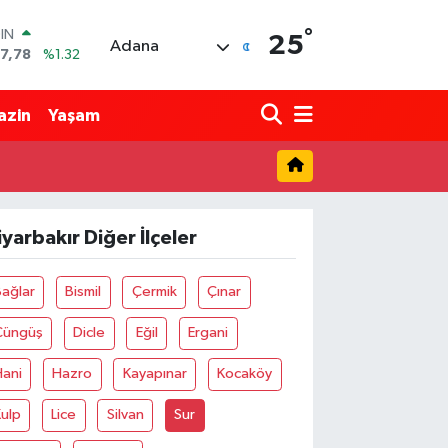
°
OIN
25
Adana
7,78
%1.32
R
894
%0.08
azin
Yaşam
398
%-0.02
İN
81
%0.16
 ALTIN
.85
%0.54
iyarbakır Diğer İlçeler
00
3
%11
ağlar
Bismil
Çermik
Çınar
Çüngüş
Dicle
Eğil
Ergani
Hani
Hazro
Kayapınar
Kocaköy
ulp
Lice
Silvan
Sur