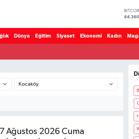
BITCO
64.360
DOLA
47,70
ğlık
Dünya
Eğitim
Siyaset
Ekonomi
Kadın
Mag
EURO
55,02
STERLİ
64,189
GRAM 
6574.8
D
BİST10
13.887
B
K
7 Ağustos 2026 Cuma