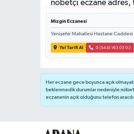
nöbetçi eczane adres, 
Kadın
Mizgin Eczanesi
Magazin
Yenişehir Mahallesi Hastane Caddesi
Yaşam
Yol Tarifi Al
0 (544) 163 05 02
Her eczane gece boyunca açık olmayabili
beklenmedik durumlar nedeniyle nöbete
eczanenin açık olduğunu telefon aracılığıy