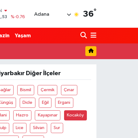
°
IN
36
Adana
,53
%-0.76
R
69
%0.17
azin
Yaşam
65
%0.01
N
7
%0.02
ALTIN
1
%1.44
iyarbakır Diğer İlçeler
0
%64
ağlar
Bismil
Çermik
Çınar
Çüngüş
Dicle
Eğil
Ergani
Hani
Hazro
Kayapınar
Kocaköy
ulp
Lice
Silvan
Sur