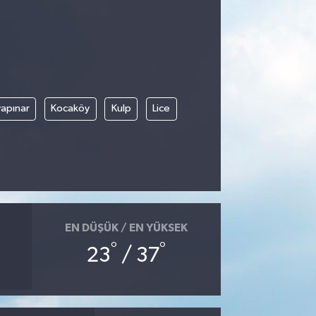
apınar
Kocaköy
Kulp
Lice
EN DÜŞÜK / EN YÜKSEK
°
°
23
/ 37