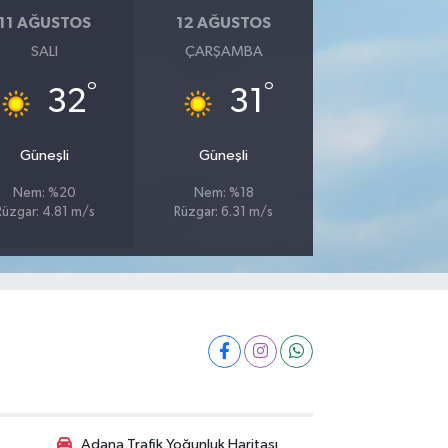
11 AĞUSTOS
12 AĞUSTOS
SALI
ÇARŞAMBA
°
°
32
31
Güneşli
Güneşli
Nem: %20
Nem: %18
Rüzgar: 4.81 m/s
Rüzgar: 6.31 m/s
Adana Trafik Yoğunluk Haritası