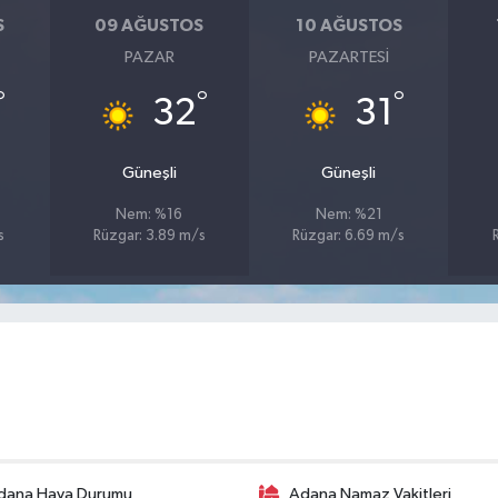
S
09 AĞUSTOS
10 AĞUSTOS
PAZAR
PAZARTESI
°
°
°
32
31
Güneşli
Güneşli
Nem: %16
Nem: %21
s
Rüzgar: 3.89 m/s
Rüzgar: 6.69 m/s
dana Hava Durumu
Adana Namaz Vakitleri