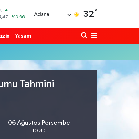
°
IN
32
Adana
5,47
%0.66
R
86
%0.06
azin
Yaşam
00
%0.1
İN
38
%0.21
ALTIN
23
%0.39
00
%0
rumu Tahmini
06 Ağustos Perşembe
10:30