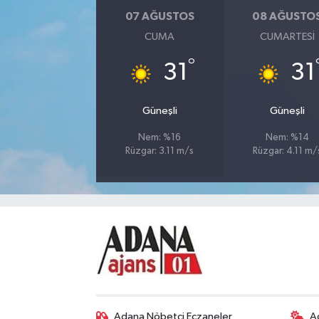
07 AĞUSTOS
08 AĞUSTO
CUMA
CUMARTESI
°
31
31
Güneşli
Güneşli
Nem: %16
Nem: %14
Rüzgar: 3.11 m/s
Rüzgar: 4.11 m/
Adana Nöbetçi Eczaneler
A