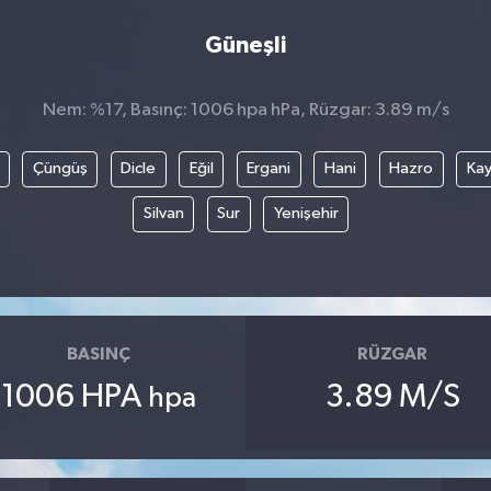
Güneşli
Nem: %17, Basınç: 1006 hpa hPa, Rüzgar: 3.89 m/s
Çüngüş
Dicle
Eğil
Ergani
Hani
Hazro
Kay
Silvan
Sur
Yenişehir
BASINÇ
RÜZGAR
1006 HPA
3.89 M/S
hpa