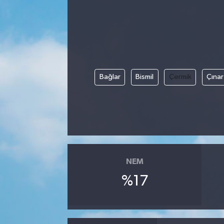
Kadın
Magazin
Yaşam
Bağlar
Bismil
Çermik
Çınar
NEM
%17