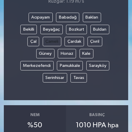
Rüzgar: 1.19 m/s
Acıpayam
Babadağ
Baklan
Bekilli
Beyağaç
Bozkurt
Buldan
Çal
Çameli
Çardak
Çivril
Güney
Honaz
Kale
Merkezefendi
Pamukkale
Sarayköy
Serinhisar
Tavas
NEM
BASINÇ
%50
1010 HPA
hpa