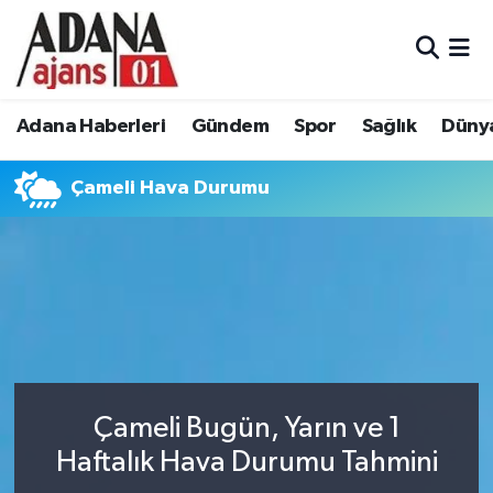
Adana Haberleri
Adana Nöbetçi Eczaneler
Adana Haberleri
Gündem
Spor
Sağlık
Düny
Gündem
Adana Hava Durumu
Çameli Hava Durumu
Spor
Adana Namaz Vakitleri
Sağlık
Adana Trafik Yoğunluk Haritası
Dünya
Süper Lig Puan Durumu ve Fikstür
Eğitim
Tüm Manşetler
Siyaset
Son Dakika Haberleri
Çameli Bugün, Yarın ve 1
Haftalık Hava Durumu Tahmini
Ekonomi
Haber Arşivi