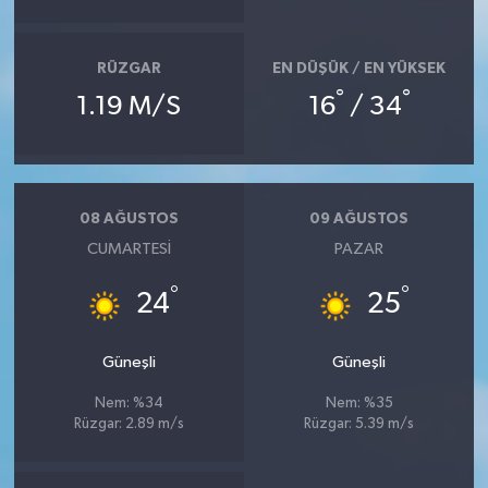
RÜZGAR
EN DÜŞÜK / EN YÜKSEK
°
°
1.19 M/S
16
/ 34
08 AĞUSTOS
09 AĞUSTOS
CUMARTESI
PAZAR
°
°
24
25
Güneşli
Güneşli
Nem: %34
Nem: %35
Rüzgar: 2.89 m/s
Rüzgar: 5.39 m/s