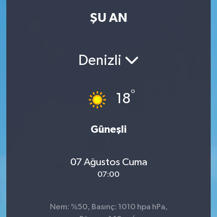
ŞU AN
Kadın
Magazin
Denizli
Yaşam
°
18
Güneşli
07 Ağustos Cuma
07:00
Nem: %50, Basınç: 1010 hpa hPa,