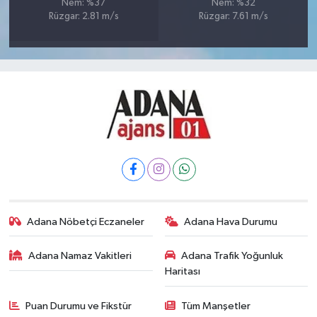
Nem: %37
Nem: %32
Rüzgar: 2.81 m/s
Rüzgar: 7.61 m/s
Adana Nöbetçi Eczaneler
Adana Hava Durumu
Adana Namaz Vakitleri
Adana Trafik Yoğunluk
Haritası
Puan Durumu ve Fikstür
Tüm Manşetler