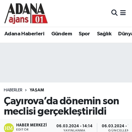
Adana Haberleri
Adana Nöbetçi Eczaneler
Adana Haberleri
Gündem
Spor
Sağlık
Düny
Gündem
Adana Hava Durumu
Spor
Adana Namaz Vakitleri
Sağlık
Adana Trafik Yoğunluk Haritası
Dünya
Süper Lig Puan Durumu ve Fikstür
HABERLER
YAŞAM
Eğitim
Tüm Manşetler
Çayırova’da dönemin son
meclisi gerçekleştirildi
Siyaset
Son Dakika Haberleri
HABER MERKEZI
06.03.2024 - 14:14
06.03.2024 - 1
Ekonomi
Haber Arşivi
EDITÖR
YAYINLANMA
GÜNCELLEM