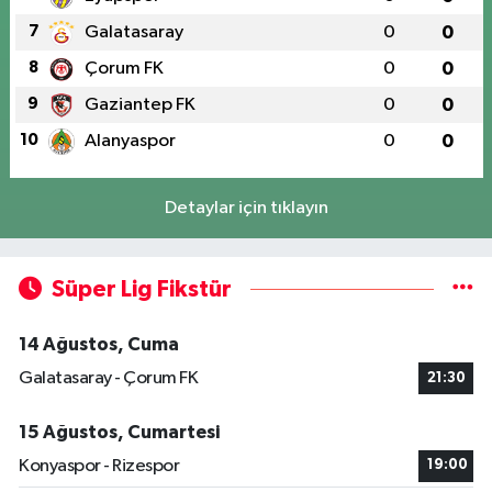
7
Galatasaray
0
0
8
Çorum FK
0
0
9
Gaziantep FK
0
0
10
Alanyaspor
0
0
Detaylar için tıklayın
Süper Lig Fikstür
14 Ağustos, Cuma
Galatasaray - Çorum FK
21:30
15 Ağustos, Cumartesi
Konyaspor - Rizespor
19:00