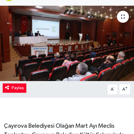
Kadın
Magazin
Yaşam
Paylaş
-
+
A
A
Çayırova Belediyesi Olağan Mart Ayı Meclis