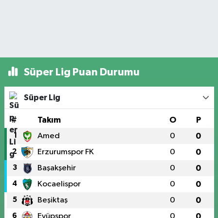
Süper Lig Puan Durumu
Süper Lig
#
Takım
O
P
1
Amed
0
0
2
Erzurumspor FK
0
0
3
Başakşehir
0
0
4
Kocaelispor
0
0
5
Beşiktaş
0
0
6
Eyüpspor
0
0