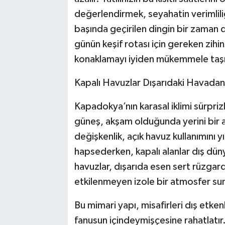
değerlendirmek, seyahatin verimlili
başında geçirilen dingin bir zaman di
günün keşif rotası için gereken zihin
konaklamayı iyiden mükemmele taşıya
Kapalı Havuzlar Dışarıdaki Havadan 
Kapadokya’nın karasal iklimi sürpriz
güneş, akşam olduğunda yerini bir and
değişkenlik, açık havuz kullanımını y
hapsederken, kapalı alanlar dış dün
havuzlar, dışarıda esen sert rüzgar
etkilenmeyen izole bir atmosfer sun
Bu mimari yapı, misafirleri dış etk
fanusun içindeymişçesine rahatlatır