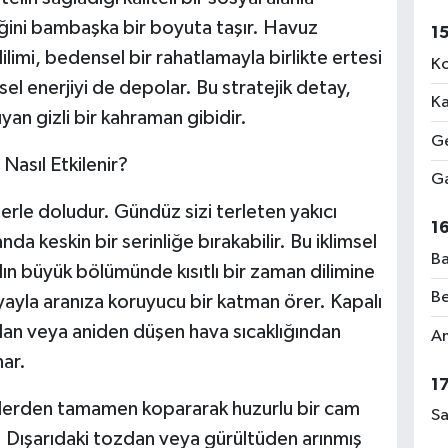
ğini bambaşka bir boyuta taşır. Havuz
1
limi, bedensel bir rahatlamayla birlikte ertesi
Ko
sel enerjiyi de depolar. Bu stratejik detay,
Ka
n gizli bir kahraman gibidir.
Ge
Nasıl Etkilenir?
Ga
lerle doludur. Gündüz sizi terleten yakıcı
1
a keskin bir serinliğe bırakabilir. Bu iklimsel
Ba
ılın büyük bölümünde kısıtlı bir zaman dilimine
Be
yayla aranıza koruyucu bir katman örer. Kapalı
dan veya aniden düşen hava sıcaklığından
Am
ar.
1
enlerden tamamen kopararak huzurlu bir cam
Sa
. Dışarıdaki tozdan veya gürültüden arınmış