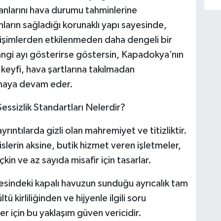
lanlarını hava durumu tahminlerine
ların sağladığı korunaklı yapı sayesinde,
eğişimlerden etkilenmeden daha dengeli bir
angi ayı gösterirse göstersin, Kapadokya’nın
eyfi, hava şartlarına takılmadan
almaya devam eder.
essizlik Standartları Nelerdir?
 ayrıntılarda gizli olan mahremiyet ve titizliktir.
lerin aksine, butik hizmet veren işletmeler,
kin ve az sayıda misafir için tasarlar.
sindeki kapalı havuzun sunduğu ayrıcalık tam
ü kirliliğinden ve hijyenle ilgili soru
r için bu yaklaşım güven vericidir.