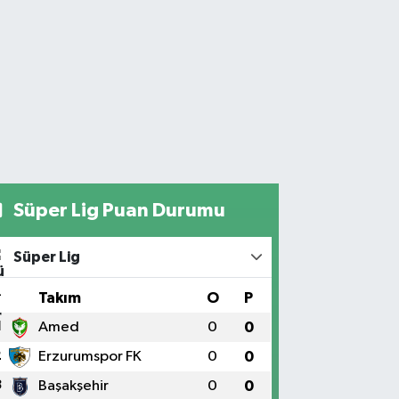
Süper Lig Puan Durumu
Süper Lig
#
Takım
O
P
1
Amed
0
0
2
Erzurumspor FK
0
0
3
Başakşehir
0
0