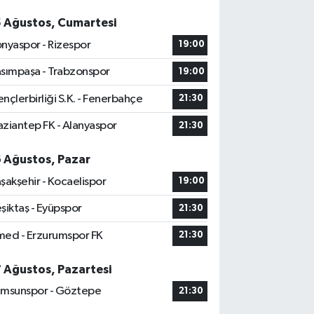
5 Ağustos, Cumartesi
nyaspor - Rizespor
19:00
sımpaşa - Trabzonspor
19:00
nçlerbirliği S.K. - Fenerbahçe
21:30
ziantep FK - Alanyaspor
21:30
6 Ağustos, Pazar
şakşehir - Kocaelispor
19:00
şiktaş - Eyüpspor
21:30
ed - Erzurumspor FK
21:30
7 Ağustos, Pazartesi
msunspor - Göztepe
21:30