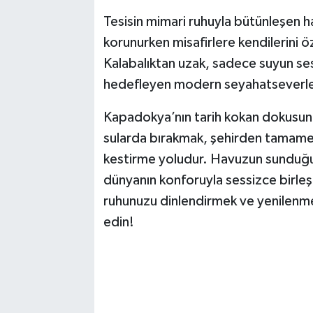
Tesisin mimari ruhuyla bütünleşen ha
korunurken misafirlere kendilerini ö
Kalabalıktan uzak, sadece suyun ses
hedefleyen modern seyahatseverler i
Kapadokya’nın tarih kokan dokusunda
sularda bırakmak, şehirden tamamen
kestirme yoludur. Havuzun sunduğu 
dünyanın konforuyla sessizce birleş
ruhunuzu dinlendirmek ve yenilenme
edin!