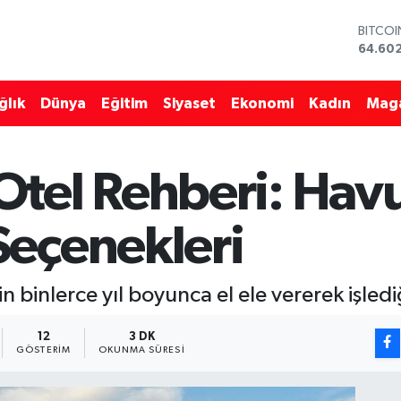
DOLA
47,59
EURO
55,07
ğlık
Dünya
Eğitim
Siyaset
Ekonomi
Kadın
Mag
STERLİ
64,24
GRAM 
6513.9
tel Rehberi: Hav
BİST10
13.768
BITCO
eçenekleri
64.60
binlerce yıl boyunca el ele vererek işlediğ
12
3 DK
GÖSTERIM
OKUNMA SÜRESI