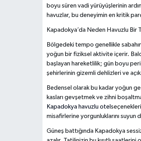
boyu süren vadi yürüyüşlerinin ardın
havuzlar, bu deneyimin en kritik pa
Kapadokya’da Neden Havuzlu Bir Te
Bölgedeki tempo genellikle sabahın
yoğun bir fiziksel aktivite içerir. B
başlayan hareketlilik; gün boyu periba
şehirlerinin gizemli dehlizleri ve aç
Bedensel olarak bu kadar yoğun ge
kasları gevşetmek ve zihni boşaltmak 
Kapadokya havuzlu otel
seçenekler
misafirlerine yorgunluklarını suyun d
Güneş battığında Kapadokya sessizli
azalır. Tatilinizin bu kısıtlı saatlerini