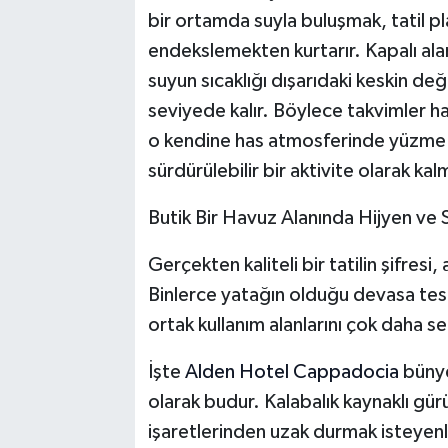
bir ortamda suyla buluşmak, tatil p
endekslemekten kurtarır. Kapalı alan
suyun sıcaklığı dışarıdaki keskin d
seviyede kalır. Böylece takvimler h
o kendine has atmosferinde yüzme k
sürdürülebilir bir aktivite olarak k
Butik Bir Havuz Alanında Hijyen ve S
Gerçekten kaliteli bir tatilin şifresi,
Binlerce yatağın olduğu devasa tesis
ortak kullanım alanlarını çok daha seç
İşte
Alden Hotel Cappadocia
bünye
olarak budur. Kalabalık kaynaklı gürült
işaretlerinden uzak durmak isteyenle