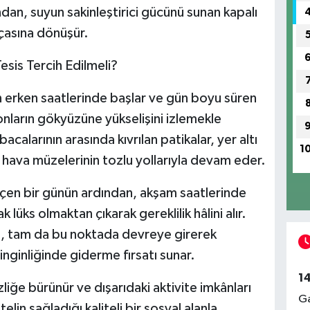
dan, suyun sakinleştirici gücünü sunan kapalı
rçasına dönüşür.
sis Tercih Edilmeli?
 erken saatlerinde başlar ve gün boyu süren
alonların gökyüzüne yükselişini izlemekle
calarının arasında kıvrılan patikalar, yer altı
1
ık hava müzelerinin tozlu yollarıyla devam eder.
çen bir günün ardından, akşam saatlerinde
lüks olmaktan çıkarak gereklilik hâlini alır.
i, tam da bu noktada devreye girerek
inginliğinde giderme fırsatı sunar.
1
ğe bürünür ve dışarıdaki aktivite imkânları
Ga
 otelin sağladığı kaliteli bir sosyal alanla