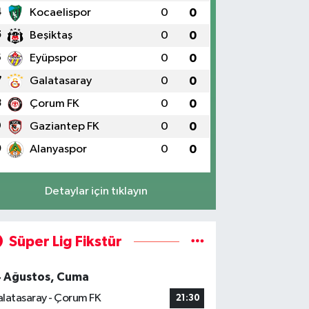
4
Kocaelispor
0
0
5
Beşiktaş
0
0
6
Eyüpspor
0
0
7
Galatasaray
0
0
8
Çorum FK
0
0
9
Gaziantep FK
0
0
0
Alanyaspor
0
0
Detaylar için tıklayın
Süper Lig Fikstür
4 Ağustos, Cuma
latasaray - Çorum FK
21:30