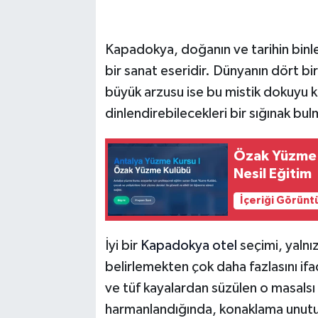
Kapadokya, doğanın ve tarihin binle
bir sanat eseridir. Dünyanın dört bi
büyük arzusu ise bu mistik dokuyu 
dinlendirebilecekleri bir sığınak bul
Özak Yüzme K
Nesil Eğitim
İçeriği Görünt
İyi bir
Kapadokya otel
seçimi, yalnı
belirlemekten çok daha fazlasını ifa
ve tüf kayalardan süzülen o masalsı
harmanlandığında, konaklama unutu