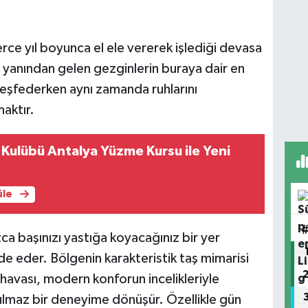
rce yıl boyunca el ele vererek işlediği devasa
r yanından gelen gezginlerin buraya dair en
keşfederken aynı zamanda ruhlarını
maktır.
ulübü Antalya Yüzme Kursu ile Yeni
üle
zca başınızı yastığa koyacağınız bir yer
de eder. Bölgenin karakteristik taş mimarisi
 havası, modern konforun incelikleriyle
lmaz bir deneyime dönüşür. Özellikle gün