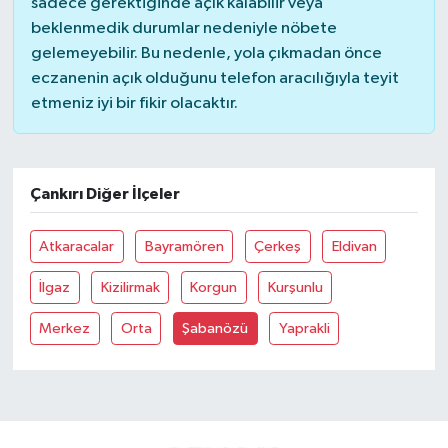
sadece gerektiğinde açık kalabilir veya
beklenmedik durumlar nedeniyle nöbete
gelemeyebilir. Bu nedenle, yola çıkmadan önce
eczanenin açık olduğunu telefon aracılığıyla teyit
etmeniz iyi bir fikir olacaktır.
Çankırı Diğer İlçeler
Atkaracalar
Bayramören
Çerkeş
Eldivan
İlgaz
Kizilirmak
Korgun
Kurşunlu
Merkez
Orta
Şabanözü
Yaprakli