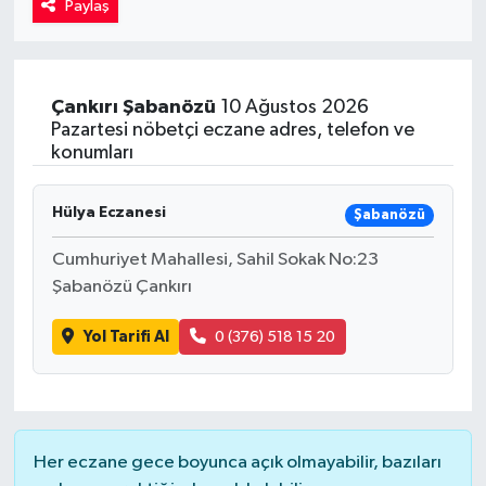
Paylaş
Kadın
Magazin
Çankırı
Şabanözü
10 Ağustos 2026
Pazartesi nöbetçi eczane adres, telefon ve
Yaşam
konumları
Hülya Eczanesi
Şabanözü
Cumhuriyet Mahallesi, Sahil Sokak No:23
Şabanözü Çankırı
Yol Tarifi Al
0 (376) 518 15 20
Her eczane gece boyunca açık olmayabilir, bazıları