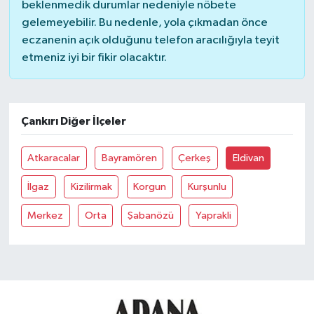
beklenmedik durumlar nedeniyle nöbete
gelemeyebilir. Bu nedenle, yola çıkmadan önce
eczanenin açık olduğunu telefon aracılığıyla teyit
etmeniz iyi bir fikir olacaktır.
Çankırı Diğer İlçeler
Atkaracalar
Bayramören
Çerkeş
Eldivan
İlgaz
Kizilirmak
Korgun
Kurşunlu
Merkez
Orta
Şabanözü
Yaprakli