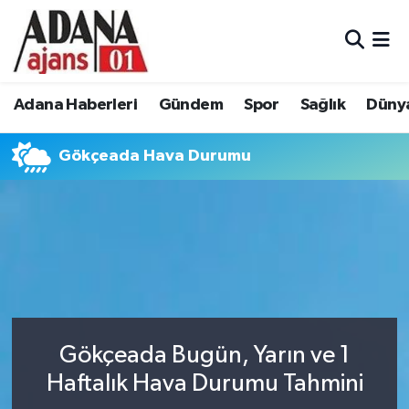
Adana Haberleri
Adana Nöbetçi Eczaneler
Adana Haberleri
Gündem
Spor
Sağlık
Düny
Gündem
Adana Hava Durumu
Gökçeada Hava Durumu
Spor
Adana Namaz Vakitleri
Sağlık
Adana Trafik Yoğunluk Haritası
Dünya
Süper Lig Puan Durumu ve Fikstür
Eğitim
Tüm Manşetler
Siyaset
Son Dakika Haberleri
Gökçeada Bugün, Yarın ve 1
Haftalık Hava Durumu Tahmini
Ekonomi
Haber Arşivi