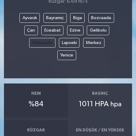
Rüzgar: 6.69 m/s
Ayvacık
Bayramiç
Biga
Bozcaada
Çan
Eceabat
Ezine
Gelibolu
Gökçeada
Lapseki
Merkez
Yenice
NEM
BASINÇ
%84
1011 HPA
hpa
RÜZGAR
EN DÜŞÜK / EN YÜKSEK