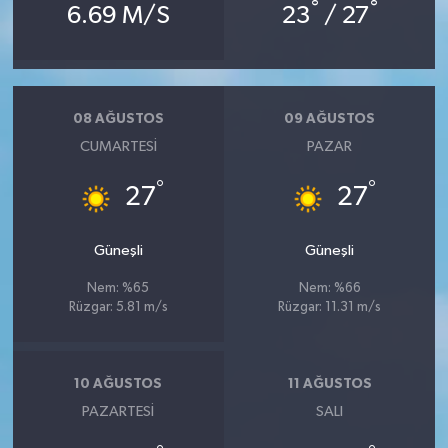
°
°
6.69 M/S
23
/ 27
08 AĞUSTOS
09 AĞUSTOS
CUMARTESI
PAZAR
°
°
27
27
Güneşli
Güneşli
Nem: %65
Nem: %66
Rüzgar: 5.81 m/s
Rüzgar: 11.31 m/s
10 AĞUSTOS
11 AĞUSTOS
PAZARTESI
SALI