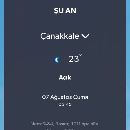
ŞU AN
Kadın
Magazin
Çanakkale
Yaşam
°
23
Açık
07 Ağustos Cuma
05:45
Nem: %84, Basınç: 1011 hpa hPa,