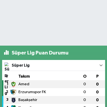
Süper Lig Puan Durumu
Süper Lig
#
Takım
O
P
1
Amed
0
0
2
Erzurumspor FK
0
0
3
Başakşehir
0
0