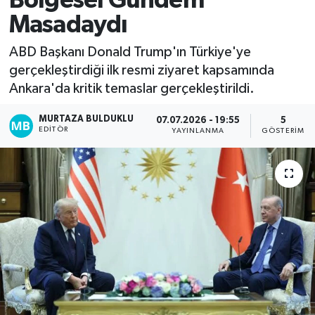
Bölgesel Gündem
Masadaydı
Kadın
ABD Başkanı Donald Trump'ın Türkiye'ye
Magazin
gerçekleştirdiği ilk resmi ziyaret kapsamında
Ankara'da kritik temaslar gerçekleştirildi.
Yaşam
MURTAZA BULDUKLU
07.07.2026 - 19:55
5
EDITÖR
YAYINLANMA
GÖSTERIM