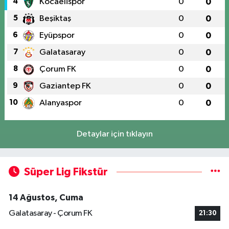
4
Kocaelispor
0
0
5
Beşiktaş
0
0
6
Eyüpspor
0
0
7
Galatasaray
0
0
8
Çorum FK
0
0
9
Gaziantep FK
0
0
10
Alanyaspor
0
0
Detaylar için tıklayın
Süper Lig Fikstür
14 Ağustos, Cuma
Galatasaray - Çorum FK
21:30