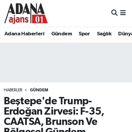
Adana Haberleri
Adana Nöbetçi Eczaneler
Adana Haberleri
Gündem
Spor
Sağlık
Düny
Gündem
Adana Hava Durumu
Spor
Adana Namaz Vakitleri
Sağlık
Adana Trafik Yoğunluk Haritası
Dünya
Süper Lig Puan Durumu ve Fikstür
HABERLER
GÜNDEM
Eğitim
Tüm Manşetler
Beştepe'de Trump-
Erdoğan Zirvesi: F-35,
Siyaset
Son Dakika Haberleri
CAATSA, Brunson Ve
Ekonomi
Haber Arşivi