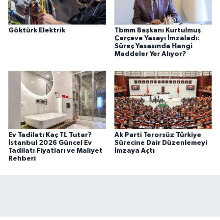
Göktürk Elektrik
Tbmm Başkanı Kurtulmuş
Çerçeve Yasayı İmzaladı:
Süreç Yasasında Hangi
Maddeler Yer Alıyor?
Ev Tadilatı Kaç TL Tutar?
Ak Parti Terorsüz Türkiye
İstanbul 2026 Güncel Ev
Sürecine Dair Düzenlemeyi
Tadilatı Fiyatları ve Maliyet
İmzaya Açtı
Rehberi