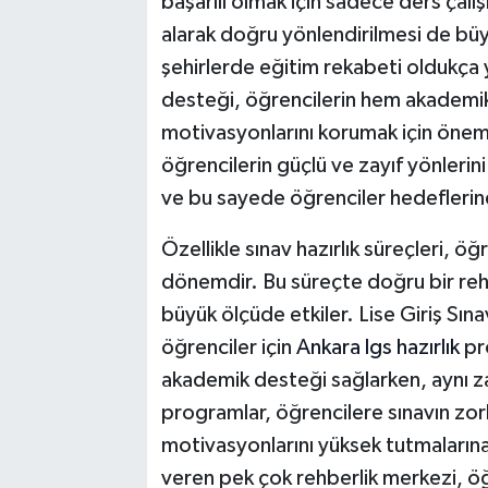
başarılı olmak için sadece ders çalış
alarak doğru yönlendirilmesi de büy
şehirlerde eğitim rekabeti oldukça 
desteği, öğrencilerin hem akademik
motivasyonlarını korumak için öneml
öğrencilerin güçlü ve zayıf yönlerini 
ve bu sayede öğrenciler hedeflerine 
Özellikle sınav hazırlık süreçleri, öğr
dönemdir. Bu süreçte doğru bir rehb
büyük ölçüde etkiler. Lise Giriş Sına
öğrenciler için
Ankara lgs hazırlık
pro
akademik desteği sağlarken, aynı zam
programlar, öğrencilere sınavın zorl
motivasyonlarını yüksek tutmaların
veren pek çok rehberlik merkezi, ö