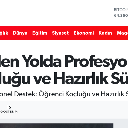
BITCO
64.360
DOLAR
47,70
EURO
55,02
ğlık
Dünya
Eğitim
Siyaset
Ekonomi
Kadın
Mag
STERLİ
64,189
GRAM 
6574.8
en Yolda Profesyo
BİST10
13.887
uğu ve Hazırlık Sü
onel Destek: Öğrenci Koçluğu ve Hazırlık S
15
GÖSTERIM