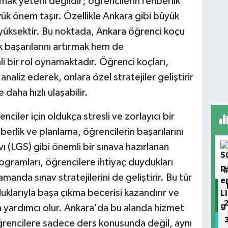
mak yeterli değildir; öğrencilerin rehberlik
ük önem taşır. Özellikle Ankara gibi büyük
yüksektir. Bu noktada,
Ankara öğrenci koçu
 başarılarını artırmak hem de
i bir rol oynamaktadır. Öğrenci koçları,
analiz ederek, onlara özel stratejiler geliştirir
daha hızlı ulaşabilir.
enciler için oldukça stresli ve zorlayıcı bir
erlik ve planlama, öğrencilerin başarılarını
vı (LGS) gibi önemli bir sınava hazırlanan
gramları, öğrencilere ihtiyaç duydukları
anda sınav stratejilerini de geliştirir. Bu tür
uklarıyla başa çıkma becerisi kazandırır ve
a yardımcı olur. Ankara'da bu alanda hizmet
ğrencilere sadece ders konusunda değil, aynı