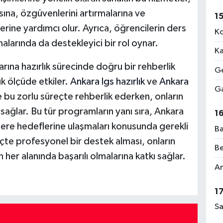
sına, özgüvenlerini artırmalarına ve
1
erine yardımcı olur. Ayrıca, öğrencilerin ders
Ko
şmalarında da destekleyici bir rol oynar.
Ka
arına hazırlık sürecinde doğru bir rehberlik
Ge
ük ölçüde etkiler.
Ankara lgs hazırlık
ve
Ankara
Ga
 bu zorlu süreçte rehberlik ederken, onların
sağlar. Bu tür programların yanı sıra, Ankara
1
ere hedeflerine ulaşmaları konusunda gerekli
Ba
çte profesyonel bir destek alması, onların
Be
 her alanında başarılı olmalarına katkı sağlar.
Am
1
Sa