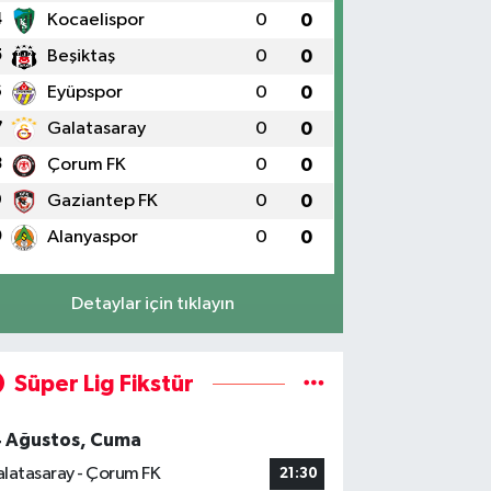
4
Kocaelispor
0
0
5
Beşiktaş
0
0
6
Eyüpspor
0
0
7
Galatasaray
0
0
8
Çorum FK
0
0
9
Gaziantep FK
0
0
0
Alanyaspor
0
0
Detaylar için tıklayın
Süper Lig Fikstür
4 Ağustos, Cuma
latasaray - Çorum FK
21:30