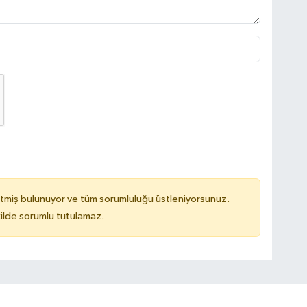
tmiş bulunuyor ve tüm sorumluluğu üstleniyorsunuz.
ilde sorumlu tutulamaz.