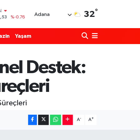
IN
,53
%-0.76
°
32
Adana
69
%0.17
65
%0.01
azin
Yaşam
N
7
%0.02
ALTIN
1
%1.44
nel Destek:
0
%64
reçleri
üreçleri
-
+
A
A