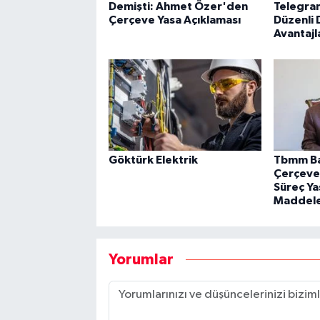
Demişti: Ahmet Özer'den
Telegra
Çerçeve Yasa Açıklaması
Düzenli 
Avantajl
Göktürk Elektrik
Tbmm Ba
Çerçeve 
Süreç Ya
Maddeler
Yorumlar