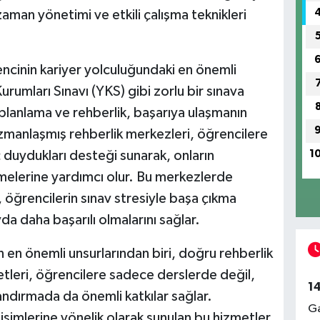
man yönetimi ve etkili çalışma teknikleri
rencinin kariyer yolculuğundaki en önemli
rumları Sınavı (YKS) gibi zorlu bir sınava
 planlama ve rehberlik, başarıya ulaşmanın
zmanlaşmış rehberlik merkezleri, öğrencilere
 duydukları desteği sunarak, onların
1
şmelerine yardımcı olur. Bu merkezlerde
, öğrencilerin sınav stresiyle başa çıkma
avda daha başarılı olmalarını sağlar.
 en önemli unsurlarından biri, doğru rehberlik
tleri, öğrencilere sadece derslerde değil,
1
ndırmada da önemli katkılar sağlar.
Ga
işimlerine yönelik olarak sunulan bu hizmetler,