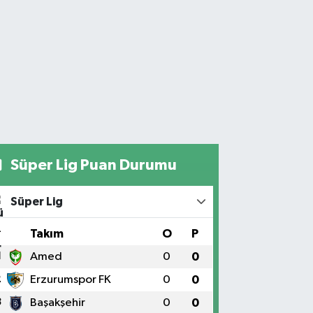
Süper Lig Puan Durumu
Süper Lig
#
Takım
O
P
1
Amed
0
0
2
Erzurumspor FK
0
0
3
Başakşehir
0
0