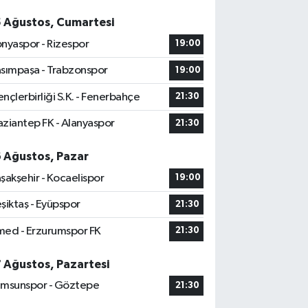
5 Ağustos, Cumartesi
nyaspor - Rizespor
19:00
sımpaşa - Trabzonspor
19:00
nçlerbirliği S.K. - Fenerbahçe
21:30
ziantep FK - Alanyaspor
21:30
6 Ağustos, Pazar
şakşehir - Kocaelispor
19:00
şiktaş - Eyüpspor
21:30
ed - Erzurumspor FK
21:30
7 Ağustos, Pazartesi
msunspor - Göztepe
21:30