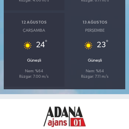
Rüzgar: 4.00 m/s
Rüzgar: 6.11 m/s
12 AĞUSTOS
13 AĞUSTOS
ÇARŞAMBA
PERŞEMBE
°
°
24
23
Güneşli
Güneşli
Nem: %64
Nem: %64
Rüzgar: 7.00 m/s
Rüzgar: 7.11 m/s