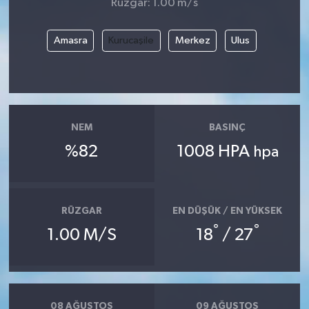
Rüzgar: 1.00 m/s
Amasra
Kurucaşile
Merkez
Ulus
NEM
BASINÇ
%82
1008 HPA
hpa
RÜZGAR
EN DÜŞÜK / EN YÜKSEK
°
°
1.00 M/S
18
/ 27
08 AĞUSTOS
09 AĞUSTOS