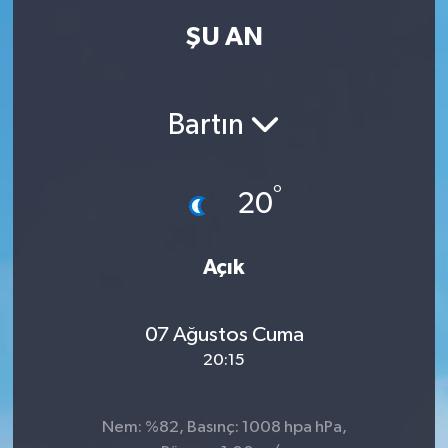
ŞU AN
Kadın
Magazin
Bartın
Yaşam
°
20
Açık
07 Ağustos Cuma
20:15
Nem: %82, Basınç: 1008 hpa hPa,