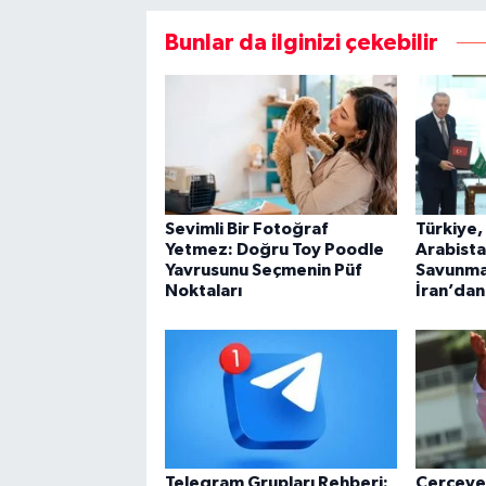
Bunlar da ilginizi çekebilir
Sevimli Bir Fotoğraf
Türkiye,
Yetmez: Doğru Toy Poodle
Arabista
Yavrusunu Seçmenin Püf
Savunma
Noktaları
İran’dan
Telegram Grupları Rehberi:
Çerçeve