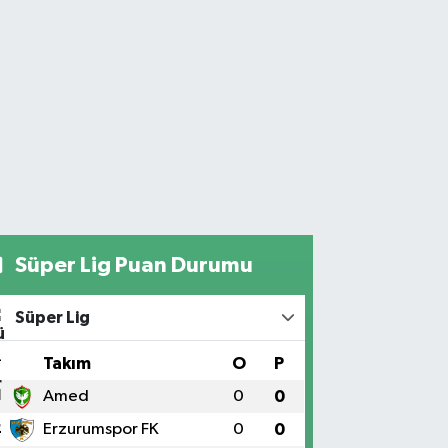
Süper Lig Puan Durumu
Süper Lig
#
Takım
O
P
1
Amed
0
0
2
Erzurumspor FK
0
0