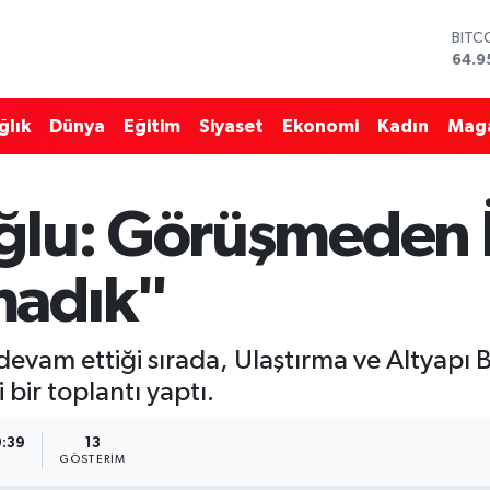
BITC
64.9
DOL
47,7
ğlık
Dünya
Eğitim
Siyaset
Ekonomi
Kadın
Mag
EUR
55,2
STER
64,4
ğlu: Görüşmeden İ
GRAM
6660
BİST
madık"
13.7
devam ettiği sırada, Ulaştırma ve Altyapı B
 bir toplantı yaptı.
0:39
13
GÖSTERIM