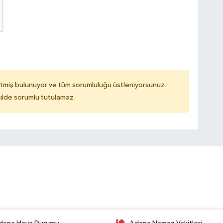
tmiş bulunuyor ve tüm sorumluluğu üstleniyorsunuz.
ilde sorumlu tutulamaz.