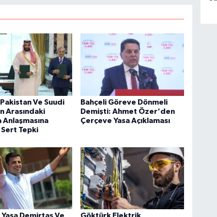
 Pakistan Ve Suudi
Bahçeli Göreve Dönmeli
n Arasındaki
Demişti: Ahmet Özer'den
 Anlaşmasına
Çerçeve Yasa Açıklaması
 Sert Tepki
 Yasa Demirtaş Ve
Göktürk Elektrik