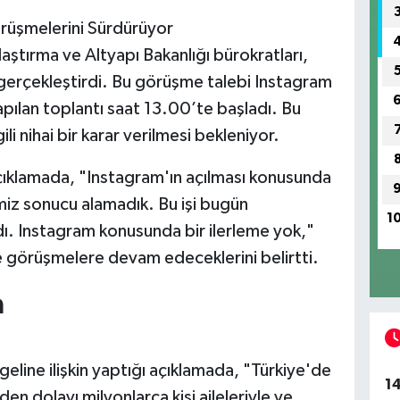
Görüşmelerini Sürdürüyor
aştırma ve Altyapı Bakanlığı bürokratları,
ı gerçekleştirdi. Bu görüşme talebi Instagram
pılan toplantı saat 13.00’te başladı. Bu
li nihai bir karar verilmesi bekleniyor.
açıklamada, "Instagram'ın açılması konusunda
iz sonucu alamadık. Bu işi bugün
1
 Instagram konusunda bir ilerleme yok,"
ile görüşmelere devam edeceklerini belirtti.
a
line ilişkin yaptığı açıklamada, "Türkiye'de
1
n dolayı milyonlarca kişi aileleriyle ve