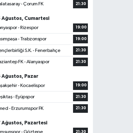
latasaray - Çorum FK
21:30
5 Ağustos, Cumartesi
nyaspor - Rizespor
19:00
sımpaşa - Trabzonspor
19:00
nçlerbirliği S.K. - Fenerbahçe
21:30
ziantep FK - Alanyaspor
21:30
6 Ağustos, Pazar
şakşehir - Kocaelispor
19:00
şiktaş - Eyüpspor
21:30
ed - Erzurumspor FK
21:30
7 Ağustos, Pazartesi
msunspor - Göztepe
21:30