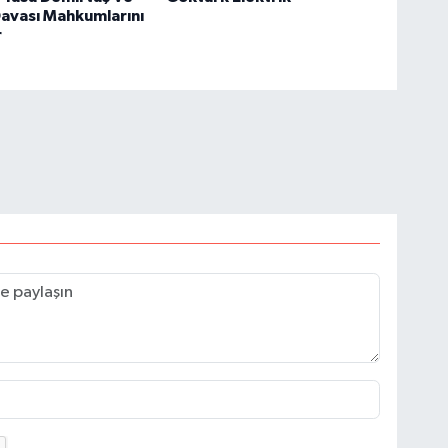
avası Mahkumlarını
r