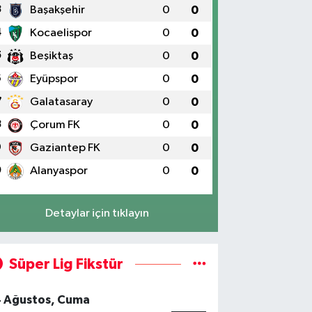
3
Başakşehir
0
0
4
Kocaelispor
0
0
5
Beşiktaş
0
0
6
Eyüpspor
0
0
7
Galatasaray
0
0
8
Çorum FK
0
0
9
Gaziantep FK
0
0
0
Alanyaspor
0
0
Detaylar için tıklayın
Süper Lig Fikstür
4 Ağustos, Cuma