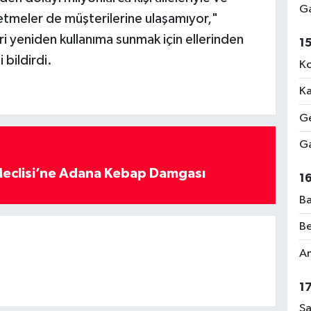
Ga
şletmeler de müşterilerine ulaşamıyor,"
eri yeniden kullanıma sunmak için ellerinden
1
bildirdi.
Ko
Ka
Ge
Ga
eclisi’ne Adana Kebap Damgası
1
Ba
Be
Am
1
Sa