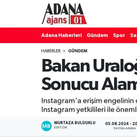
Adana Haberleri
Adana Nöbetçi Eczaneler
Adana Haberleri
Gündem
Spor
Sa
Gündem
Adana Hava Durumu
HABERLER
GÜNDEM
Spor
Adana Namaz Vakitleri
Bakan Uralo
Sağlık
Adana Trafik Yoğunluk Haritası
Sonucu Ala
Dünya
Süper Lig Puan Durumu ve Fikstür
Instagram'a erişim engelinin 
Eğitim
Tüm Manşetler
Instagram yetkilileri ile önemli
Siyaset
Son Dakika Haberleri
MURTAZA BULDUKLU
05.08.2024 - 2
EDITÖR
YAYINLANMA
Ekonomi
Haber Arşivi