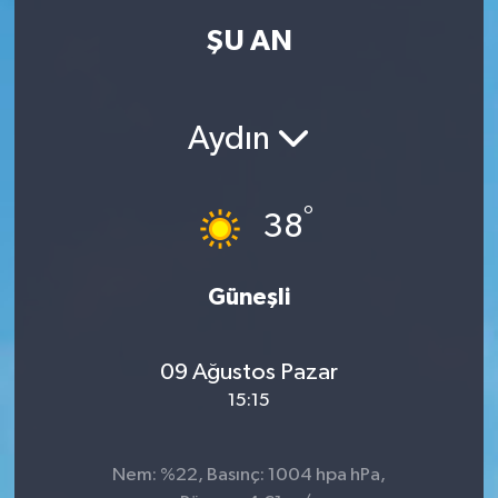
ŞU AN
Kadın
Magazin
Aydın
Yaşam
°
38
Güneşli
09 Ağustos Pazar
15:15
Nem: %22, Basınç: 1004 hpa hPa,