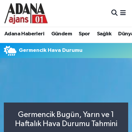
Adana Haberleri
Adana Nöbetçi Eczaneler
Adana Haberleri
Gündem
Spor
Sağlık
Düny
Gündem
Adana Hava Durumu
Germencik Hava Durumu
Spor
Adana Namaz Vakitleri
Sağlık
Adana Trafik Yoğunluk Haritası
Dünya
Süper Lig Puan Durumu ve Fikstür
Eğitim
Tüm Manşetler
Siyaset
Son Dakika Haberleri
Germencik Bugün, Yarın ve 1
Haftalık Hava Durumu Tahmini
Ekonomi
Haber Arşivi