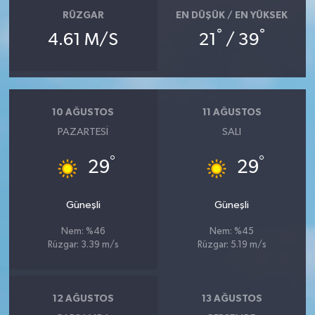
RÜZGAR
EN DÜŞÜK / EN YÜKSEK
°
°
4.61 M/S
21
/ 39
10 AĞUSTOS
11 AĞUSTOS
PAZARTESI
SALI
°
°
29
29
Güneşli
Güneşli
Nem: %46
Nem: %45
Rüzgar: 3.39 m/s
Rüzgar: 5.19 m/s
12 AĞUSTOS
13 AĞUSTOS