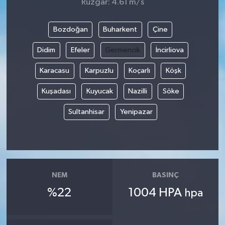
Rüzgar: 4.61 m/s
Bozdoğan
Buharkent
Çine
Didim
Efeler
Germencik
İncirliova
Karacasu
Karpuzlu
Koçarlı
Köşk
Kuşadası
Kuyucak
Nazilli
Söke
Sultanhisar
Yenipazar
NEM
BASINÇ
%22
1004 HPA
hpa