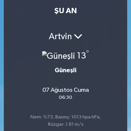
ŞU AN
Kadın
Magazin
Artvin
Yaşam
°
13
Güneşli
07 Ağustos Cuma
06:30
Nem: %73, Basınç: 1013 hpa hPa,
Rüzgar: 1.81 m/s