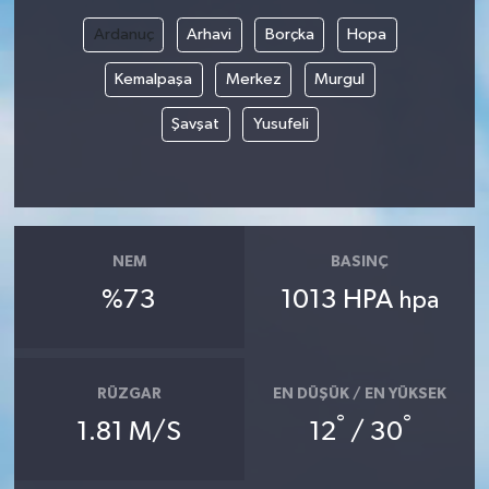
Ardanuç
Arhavi
Borçka
Hopa
Kemalpaşa
Merkez
Murgul
Şavşat
Yusufeli
NEM
BASINÇ
%73
1013 HPA
hpa
RÜZGAR
EN DÜŞÜK / EN YÜKSEK
°
°
1.81 M/S
12
/ 30