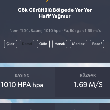
Gök Gürültülü Bölgede Yer Yer
Hafif Yağmur
Nem: %54, Basınç: 1010 hpa hPa, Rüzgar: 1.69 m/s
Çıldır
Damal
Göle
Hanak
Merkez
Posof
BASINÇ
RÜZGAR
1010 HPA
1.69 M/S
hpa