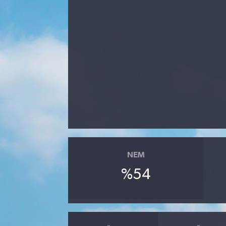
Kadın
Magazin
Yaşam
NEM
%54