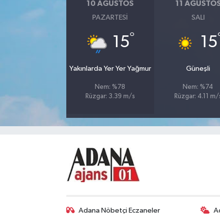
10 AĞUSTOS
11 AĞUSTO
PAZARTESI
SALI
°
15
15
Yakınlarda Yer Yer Yağmur
Güneşli
Nem: %78
Nem: %74
Rüzgar: 3.39 m/s
Rüzgar: 4.11 m/
Adana Nöbetçi Eczaneler
A