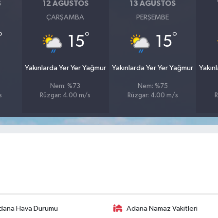
S
12 AĞUSTOS
13 AĞUSTOS
ÇARŞAMBA
PERŞEMBE
°
°
°
15
15
Yakınlarda Yer Yer Yağmur
Yakınlarda Yer Yer Yağmur
Yakın
Nem: %73
Nem: %75
s
Rüzgar: 4.00 m/s
Rüzgar: 4.00 m/s
R
dana Hava Durumu
Adana Namaz Vakitleri