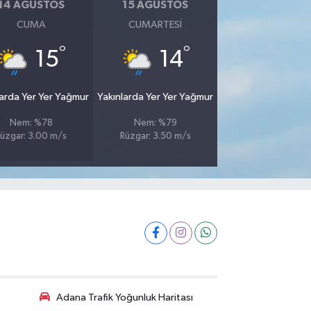
14 AĞUSTOS
15 AĞUSTOS
CUMA
CUMARTESI
°
°
15
14
larda Yer Yer Yağmur
Yakınlarda Yer Yer Yağmur
Nem: %78
Nem: %79
üzgar: 3.00 m/s
Rüzgar: 3.50 m/s
Adana Trafik Yoğunluk Haritası