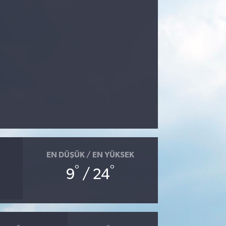
EN DÜŞÜK / EN YÜKSEK
°
°
9
/ 24