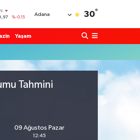
°
IN
30
Adana
0,97
%-0.15
R
36
%0.18
azin
Yaşam
10
%0.32
İN
1
%0.38
ALTIN
55
%0
00
%-14
rumu Tahmini
09 Ağustos Pazar
12:45