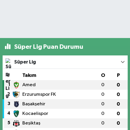
Süper Lig Puan Durumu
Süper Lig
#
Takım
O
P
1
Amed
0
0
2
Erzurumspor FK
0
0
3
Başakşehir
0
0
4
Kocaelispor
0
0
5
Beşiktaş
0
0