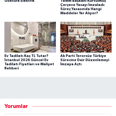
Göktürk Elektrik
Tbmm Başkanı Kurtulmuş
Çerçeve Yasayı İmzaladı:
Süreç Yasasında Hangi
Maddeler Yer Alıyor?
Ev Tadilatı Kaç TL Tutar?
Ak Parti Terorsüz Türkiye
İstanbul 2026 Güncel Ev
Sürecine Dair Düzenlemeyi
Tadilatı Fiyatları ve Maliyet
İmzaya Açtı
Rehberi
Yorumlar