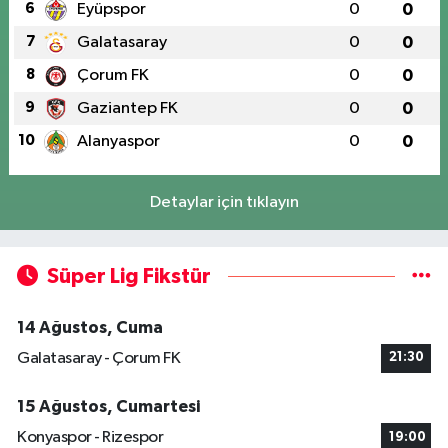
6
Eyüpspor
0
0
7
Galatasaray
0
0
8
Çorum FK
0
0
9
Gaziantep FK
0
0
10
Alanyaspor
0
0
Detaylar için tıklayın
Süper Lig Fikstür
14 Ağustos, Cuma
Galatasaray - Çorum FK
21:30
15 Ağustos, Cumartesi
Konyaspor - Rizespor
19:00