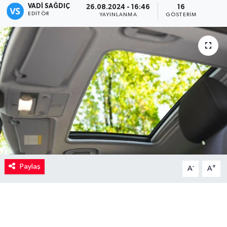
VADI SAĞDIÇ
26.08.2024 - 16:46
16
EDITÖR
YAYINLANMA
GÖSTERIM
Kadın
Magazin
Yaşam
Paylaş
-
+
A
A