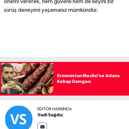
önemi vererek, hem güvenli hem de keyifli bir
sürüş deneyimi yaşamanız mümkündür.
Ermenistan Meclisi’ne Adana
Kebap Damgası
EDITÖR HAKKINDA
Vadi Sağdıç