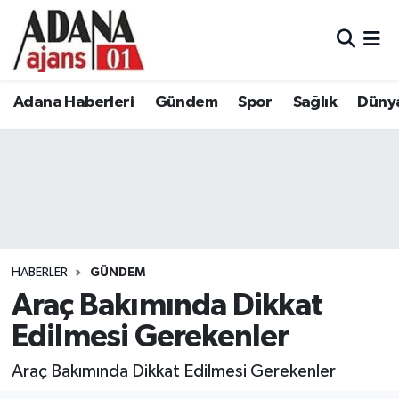
Adana Haberleri
Adana Nöbetçi Eczaneler
Adana Haberleri
Gündem
Spor
Sağlık
Düny
Gündem
Adana Hava Durumu
Spor
Adana Namaz Vakitleri
Sağlık
Adana Trafik Yoğunluk Haritası
Dünya
Süper Lig Puan Durumu ve Fikstür
HABERLER
GÜNDEM
Eğitim
Tüm Manşetler
Araç Bakımında Dikkat
Edilmesi Gerekenler
Siyaset
Son Dakika Haberleri
Araç Bakımında Dikkat Edilmesi Gerekenler
Ekonomi
Haber Arşivi