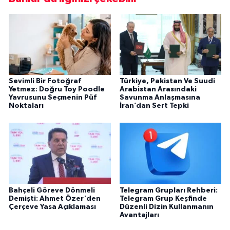
Sevimli Bir Fotoğraf
Türkiye, Pakistan Ve Suudi
Yetmez: Doğru Toy Poodle
Arabistan Arasındaki
Yavrusunu Seçmenin Püf
Savunma Anlaşmasına
Noktaları
İran’dan Sert Tepki
Bahçeli Göreve Dönmeli
Telegram Grupları Rehberi:
Demişti: Ahmet Özer'den
Telegram Grup Keşfinde
Çerçeve Yasa Açıklaması
Düzenli Dizin Kullanmanın
Avantajları