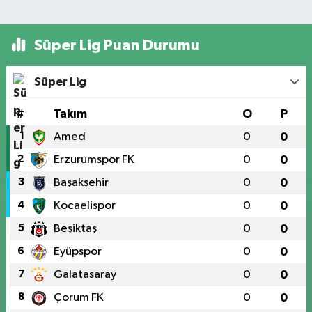
Süper Lig Puan Durumu
Süper Lig
#
Takım
O
P
1
Amed
0
0
2
Erzurumspor FK
0
0
3
Başakşehir
0
0
4
Kocaelispor
0
0
5
Beşiktaş
0
0
6
Eyüpspor
0
0
7
Galatasaray
0
0
8
Çorum FK
0
0