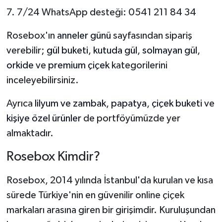
7. 7/24 WhatsApp desteği: 0541 211 84 34
Rosebox'ın
anneler günü
sayfasından sipariş
verebilir;
gül buketi
,
kutuda gül
,
solmayan gül
,
orkide
ve
premium çiçek
kategorilerini
inceleyebilirsiniz.
Ayrıca
lilyum ve zambak
,
papatya
,
çiçek buketi
ve
kişiye özel ürünler
de portföyümüzde yer
almaktadır.
Rosebox Kimdir?
Rosebox, 2014 yılında İstanbul'da kurulan ve kısa
sürede Türkiye'nin en güvenilir online çiçek
markaları arasına giren bir girişimdir. Kuruluşundan