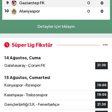
9
Gaziantep FK
0
0
10
Alanyaspor
0
0
Detaylar için tıklayın
Süper Lig Fikstür
14 Ağustos, Cuma
Galatasaray - Çorum FK
21:30
15 Ağustos, Cumartesi
Konyaspor - Rizespor
19:00
Kasımpaşa - Trabzonspor
19:00
Gençlerbirliği S.K. - Fenerbahçe
21:30