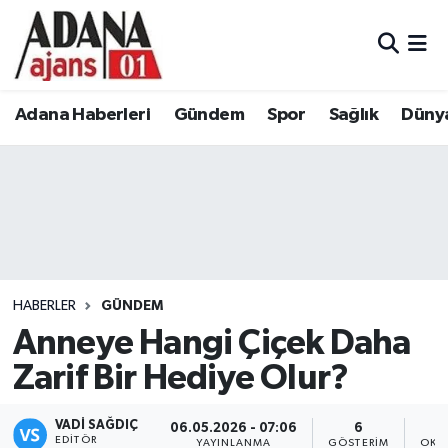
Adana Haberleri
Adana Nöbetçi Eczaneler
Adana Haberleri
Gündem
Spor
Sağlık
Düny
Gündem
Adana Hava Durumu
Spor
Adana Namaz Vakitleri
Sağlık
Adana Trafik Yoğunluk Haritası
Dünya
Süper Lig Puan Durumu ve Fikstür
HABERLER
GÜNDEM
Eğitim
Tüm Manşetler
Anneye Hangi Çiçek Daha
Zarif Bir Hediye Olur?
Siyaset
Son Dakika Haberleri
VADI SAĞDIÇ
06.05.2026 - 07:06
6
Ekonomi
Haber Arşivi
EDITÖR
YAYINLANMA
GÖSTERIM
OKU