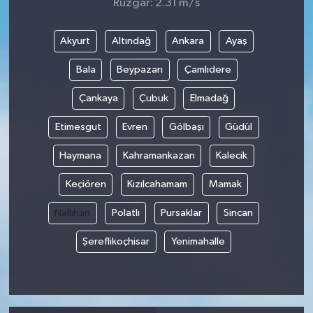
Rüzgar: 2.31 m/s
Akyurt
Altındağ
Ankara
Ayaş
Bala
Beypazarı
Çamlıdere
Çankaya
Çubuk
Elmadağ
Etimesgut
Evren
Gölbaşı
Güdül
Haymana
Kahramankazan
Kalecik
Keçiören
Kızılcahamam
Mamak
Nallıhan
Polatlı
Pursaklar
Sincan
Şereflikoçhisar
Yenimahalle