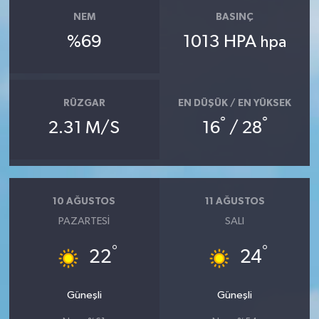
NEM
BASINÇ
%69
1013 HPA
hpa
RÜZGAR
EN DÜŞÜK / EN YÜKSEK
°
°
2.31 M/S
16
/ 28
10 AĞUSTOS
11 AĞUSTOS
PAZARTESI
SALI
°
°
22
24
Güneşli
Güneşli