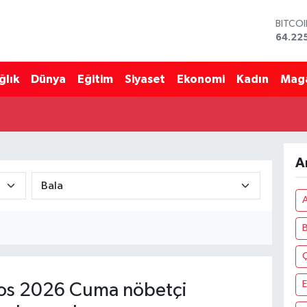
BITCO
64.22
DOLA
47,71
ğlık
Dünya
Eğitim
Siyaset
Ekonomi
Kadın
Mag
EURO
55,03
STERL
64,24
GRAM 
6510.
A
BİST1
13.799
os 2026 Cuma nöbetçi