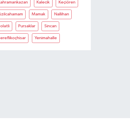
Kahramankazan
Kalecik
Keçiören
Kizilcahamam
Mamak
Nallihan
olatli
Pursaklar
Sincan
ereflikoçhisar
Yenimahalle