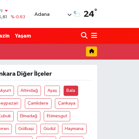
°
IN
24
Adana
5,61
%-0.63
R
43
%0.16
azin
Yaşam
17
%-0.02
İN
63
%0.07
ALTIN
40
%0.45
nkara Diğer İlçeler
00
%70
Akyurt
Altindağ
Ayaş
Bala
Beypazari
Çamlidere
Çankaya
Çubuk
Elmadağ
Etimesgut
Evren
Gölbaşi
Güdül
Haymana