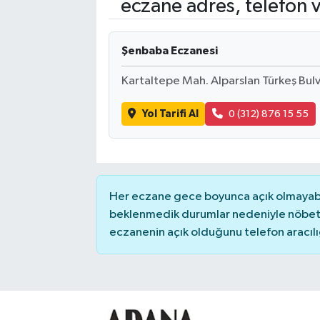
eczane adres, telefon 
Kadın
Şenbaba Eczanesi
Magazin
Kartaltepe Mah. Alparslan Türkeş Bul
Yaşam
Yol Tarifi Al
0 (312) 876 15 55
Her eczane gece boyunca açık olmayabili
beklenmedik durumlar nedeniyle nöbete
eczanenin açık olduğunu telefon aracılığıy