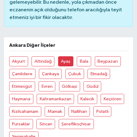
gelemeyebilir. Bu nedenle, yola çıkmadan önce
eczanenin açık olduğunu telefon aracılığıyla teyit
etmeniz iyi bir fikir olacaktır.
Ankara Diğer İlçeler
Akyurt
Altindağ
Ayaş
Bala
Beypazari
Çamlidere
Çankaya
Çubuk
Elmadağ
Etimesgut
Evren
Gölbaşi
Güdül
Haymana
Kahramankazan
Kalecik
Keçiören
Kizilcahamam
Mamak
Nallihan
Polatli
Pursaklar
Sincan
Şereflikoçhisar
Yenimahalle