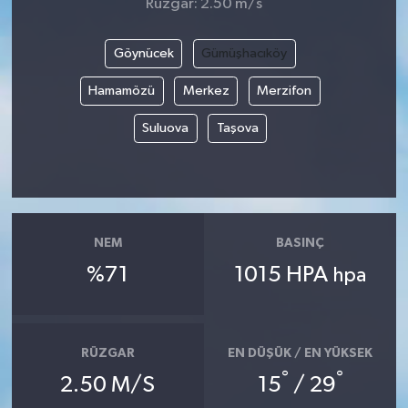
Rüzgar: 2.50 m/s
Göynücek
Gümüşhacıköy
Hamamözü
Merkez
Merzifon
Suluova
Taşova
NEM
BASINÇ
%71
1015 HPA
hpa
RÜZGAR
EN DÜŞÜK / EN YÜKSEK
°
°
2.50 M/S
15
/ 29