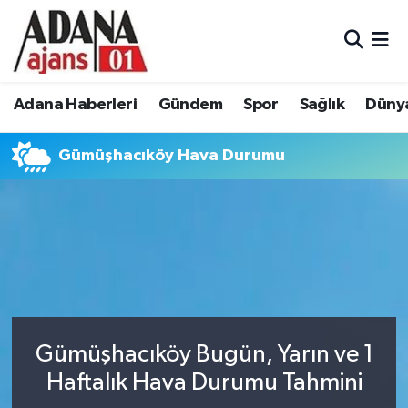
Adana Haberleri
Adana Nöbetçi Eczaneler
Adana Haberleri
Gündem
Spor
Sağlık
Düny
Gündem
Adana Hava Durumu
Gümüşhacıköy Hava Durumu
Spor
Adana Namaz Vakitleri
Sağlık
Adana Trafik Yoğunluk Haritası
Dünya
Süper Lig Puan Durumu ve Fikstür
Eğitim
Tüm Manşetler
Siyaset
Son Dakika Haberleri
Gümüşhacıköy Bugün, Yarın ve 1
Haftalık Hava Durumu Tahmini
Ekonomi
Haber Arşivi