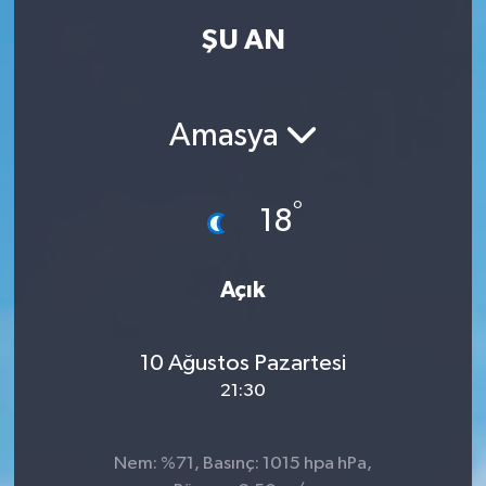
ŞU AN
Kadın
Magazin
Amasya
Yaşam
°
18
Açık
10 Ağustos Pazartesi
21:30
Nem: %71, Basınç: 1015 hpa hPa,