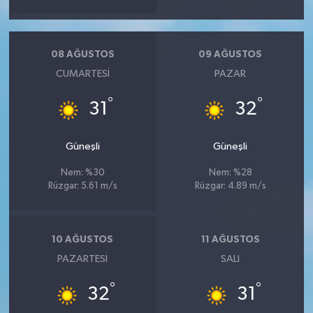
08 AĞUSTOS
09 AĞUSTOS
CUMARTESI
PAZAR
°
°
31
32
Güneşli
Güneşli
Nem: %30
Nem: %28
Rüzgar: 5.61 m/s
Rüzgar: 4.89 m/s
10 AĞUSTOS
11 AĞUSTOS
PAZARTESI
SALI
°
°
32
31