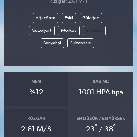
Rüzgar: 2.61 m/s
Ağaçören
Eskil
Gülağaç
Güzelyurt
Merkez
Ortaköy
Sarıyahşi
Sultanhanı
NEM
BASINÇ
%12
1001 HPA
hpa
RÜZGAR
EN DÜŞÜK / EN YÜKSEK
°
°
2.61 M/S
23
/ 38