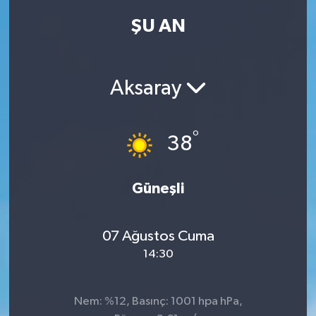
ŞU AN
Kadın
Magazin
Aksaray
Yaşam
°
38
Güneşli
07 Ağustos Cuma
14:30
Nem: %12, Basınç: 1001 hpa hPa,