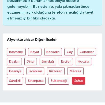
beklenmedik durumlar nedeniyle nöbete
gelemeyebilir. Bu nedenle, yola çıkmadan önce
eczanenin açık olduğunu telefon aracılığıyla teyit
etmeniz iyi bir fikir olacaktır.
Afyonkarahisar Diğer İlçeler
Başmakçi
Bayat
Bolvadin
Çay
Çobanlar
Dazkiri
Dinar
Emirdağ
Evciler
Hocalar
İhsaniye
İscehisar
Kizilören
Merkez
Sandikli
Sinanpaşa
Sultandaği
Şuhut