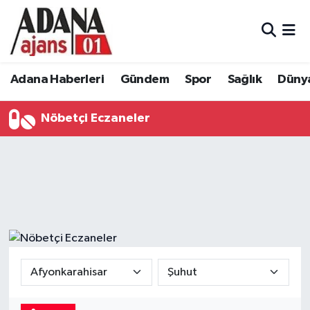
Adana Haberleri
Adana Nöbetçi Eczaneler
Adana Haberleri
Gündem
Spor
Sağlık
Düny
Gündem
Adana Hava Durumu
Nöbetçi Eczaneler
Spor
Adana Namaz Vakitleri
Sağlık
Adana Trafik Yoğunluk Haritası
Dünya
Süper Lig Puan Durumu ve Fikstür
Eğitim
Tüm Manşetler
Siyaset
Son Dakika Haberleri
Ekonomi
Haber Arşivi