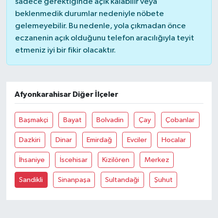
sadece gerektiğinde açık kalabilir veya
beklenmedik durumlar nedeniyle nöbete
gelemeyebilir. Bu nedenle, yola çıkmadan önce
eczanenin açık olduğunu telefon aracılığıyla teyit
etmeniz iyi bir fikir olacaktır.
Afyonkarahisar Diğer İlçeler
Başmakçi
Bayat
Bolvadin
Çay
Çobanlar
Dazkiri
Dinar
Emirdağ
Evciler
Hocalar
İhsaniye
İscehisar
Kizilören
Merkez
Sandikli
Sinanpaşa
Sultandaği
Şuhut