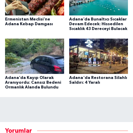
Ermenistan Meclisi’ne
Adana’da Bunaltıcı Sıcaklar
Adana Kebap Damgası
Devam Edecek: Hissedilen
Sıcaklık 43 Dereceyi Bulacak
Adana’da Kayıp Olarak
Adana'da Restorana Silahlı
Aranıyordu: Cansız Bedeni
Saldırı: 4 Yaralı
Ormanlık Alanda Bulundu
Yorumlar