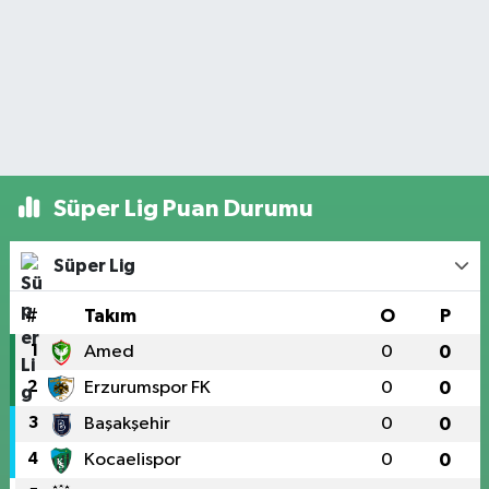
Süper Lig Puan Durumu
Süper Lig
#
Takım
O
P
1
Amed
0
0
2
Erzurumspor FK
0
0
3
Başakşehir
0
0
4
Kocaelispor
0
0