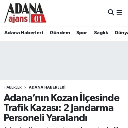
Adana Haberleri
Adana Nöbetçi Eczaneler
Adana Haberleri
Gündem
Spor
Sağlık
Düny
Gündem
Adana Hava Durumu
Spor
Adana Namaz Vakitleri
Sağlık
Adana Trafik Yoğunluk Haritası
Dünya
Süper Lig Puan Durumu ve Fikstür
HABERLER
ADANA HABERLERI
Eğitim
Tüm Manşetler
Adana’nın Kozan İlçesinde
Trafik Kazası: 2 Jandarma
Siyaset
Son Dakika Haberleri
Personeli Yaralandı
Ekonomi
Haber Arşivi