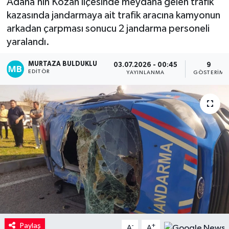
Adana’nın Kozan ilçesinde meydana gelen trafik
kazasında jandarmaya ait trafik aracına kamyonun
Kadın
arkadan çarpması sonucu 2 jandarma personeli
yaralandı.
Magazin
MURTAZA BULDUKLU
03.07.2026 - 00:45
9
Yaşam
EDITÖR
YAYINLANMA
GÖSTERIM
Paylaş
-
+
A
A