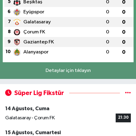
5
Beşiktaş
0
0
6
Eyüpspor
0
0
7
Galatasaray
0
0
8
Çorum FK
0
0
9
Gaziantep FK
0
0
10
Alanyaspor
0
0
Detaylar için tıklayın
Süper Lig Fikstür
14 Ağustos, Cuma
Galatasaray - Çorum FK
21:30
15 Ağustos, Cumartesi