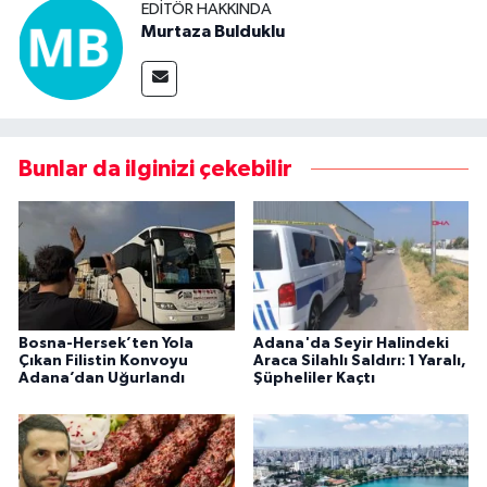
EDITÖR HAKKINDA
Murtaza Bulduklu
Bunlar da ilginizi çekebilir
Bosna-Hersek’ten Yola
Adana'da Seyir Halindeki
Çıkan Filistin Konvoyu
Araca Silahlı Saldırı: 1 Yaralı,
Adana’dan Uğurlandı
Şüpheliler Kaçtı