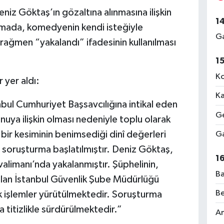
niz Göktaş’ın gözaltına alınmasına ilişkin
1
lamada, komedyenin kendi isteğiyle
Ga
ağmen “yakalandı” ifadesinin kullanılması
1
Ko
 yer aldı:
Ka
bul Cumhuriyet Başsavcılığına intikal eden
Ge
ya ilişkin olması nedeniyle toplu olarak
 bir kesiminin benimsediği dinî değerleri
Ga
soruşturma başlatılmıştır. Deniz Göktaş,
1
limanı’nda yakalanmıştır. Şüphelinin,
Ba
olan İstanbul Güvenlik Şube Müdürlüğü
Be
ik işlemler yürütülmektedir. Soruşturma
 titizlikle sürdürülmektedir.”
Am