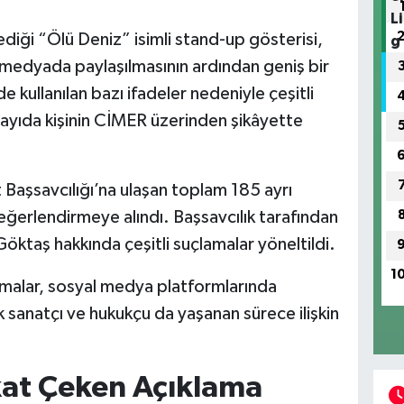
iği “Ölü Deniz” isimli stand-up gösterisi,
 medyada paylaşılmasının ardından geniş bir
de kullanılan bazı ifadeler nedeniyle çeşitli
sayıda kişinin CİMER üzerinden şikâyette
 Başsavcılığı’na ulaşan toplam 185 ayrı
erlendirmeye alındı. Başsavcılık tarafından
ktaş hakkında çeşitli suçlamalar yöneltildi.
1
şmalar, sosyal medya platformlarında
sanatçı ve hukukçu da yaşanan sürece ilişkin
kat Çeken Açıklama