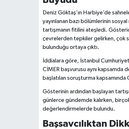
Büyüdü
Deniz Göktaş’ın Harbiye’de sahneled
yayınlanan bazı bölümlerinin sosyal
tartışmanın fitilini ateşledi. Gösteri
çevrelerden tepkiler gelirken, çok 
bulunduğu ortaya çıktı.
İddialara göre, İstanbul Cumhuriyet
CİMER başvurusu aynı kapsamda değ
başlatılan soruşturma kapsamında Gö
Gösterinin ardından başlayan tartı
günlerce gündemde kalırken, birçok 
değerlendirmelerde bulundu.
Başsavcılıktan Dik