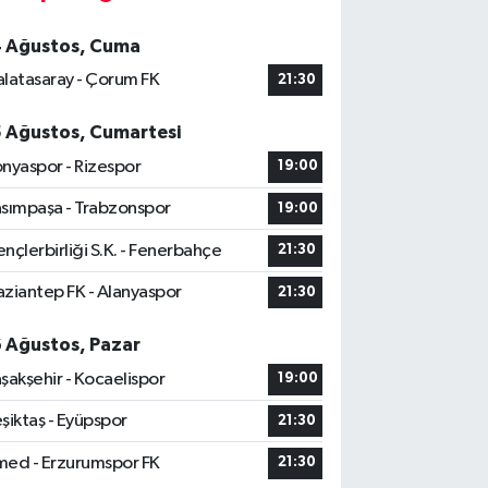
4 Ağustos, Cuma
latasaray - Çorum FK
21:30
5 Ağustos, Cumartesi
nyaspor - Rizespor
19:00
sımpaşa - Trabzonspor
19:00
nçlerbirliği S.K. - Fenerbahçe
21:30
ziantep FK - Alanyaspor
21:30
6 Ağustos, Pazar
şakşehir - Kocaelispor
19:00
şiktaş - Eyüpspor
21:30
ed - Erzurumspor FK
21:30