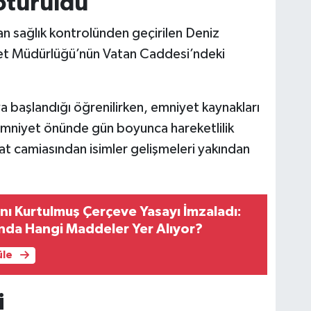
ötürüldü
an sağlık kontrolünden geçirilen Deniz
et Müdürlüğü’nün Vatan Caddesi’ndeki
a başlandığı öğrenilirken, emniyet kaynakları
Emniyet önünde gün boyunca hareketlilik
at camiasından isimler gelişmeleri yakından
ı Kurtulmuş Çerçeve Yasayı İmzaladı:
nda Hangi Maddeler Yer Alıyor?
üle
i