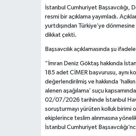
İstanbul Cumhuriyet Başsavcılığı, De
resmi bir açıklama yayımladı. Açık
yurtdışından Türkiye’ye dönmesine r
dikkat çekti.
Başsavcılık açıklamasında şu ifadeler
“İmran Deniz Göktaş hakkında İstan
185 adet CİMER başvurusu, aynı konu
değerlendirilmiş ve hakkında ‘halkın
alenen aşağılama’ suçu kapsamında 
02/07/2026 tarihinde İstanbul Hava
soruşturmayı yürüten kolluk birimi 
ekiplerince teslim alınmasına yönel
İstanbul Cumhuriyet Başsavcılığı’nca