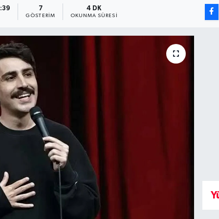
0:39
7
4 DK
GÖSTERIM
OKUNMA SÜRESI
Y