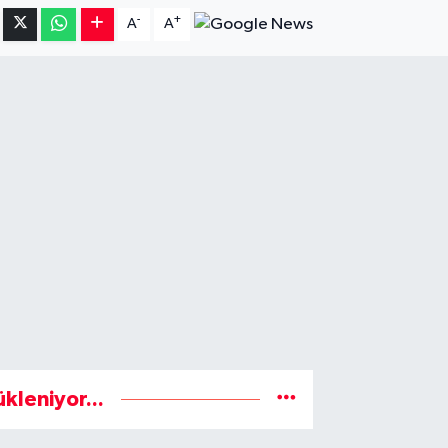
-
+
A
A
ükleniyor...