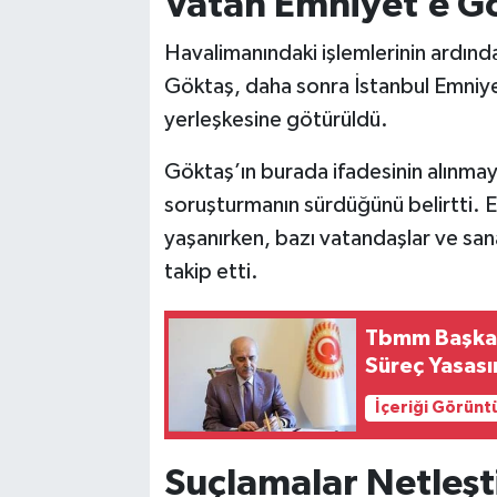
Vatan Emniyet’e G
Havalimanındaki işlemlerinin ardınd
Göktaş, daha sonra İstanbul Emniy
yerleşkesine götürüldü.
Göktaş’ın burada ifadesinin alınmay
soruşturmanın sürdüğünü belirtti. 
yaşanırken, bazı vatandaşlar ve san
takip etti.
Tbmm Başkan
Süreç Yasası
İçeriği Görünt
Suçlamalar Netleşt