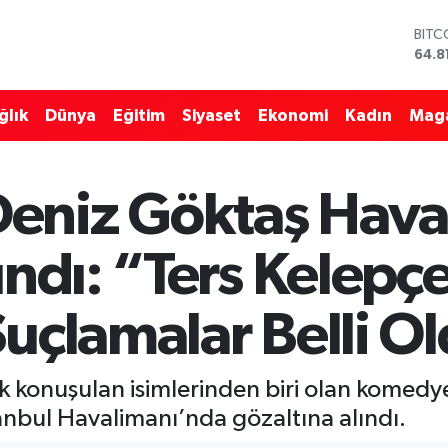
64.8
DOL
47,7
EUR
55,2
ğlık
Dünya
Eğitim
Siyaset
Ekonomi
Kadın
Mag
STER
64,4
GRAM
6660
eniz Göktaş Hava
BİST
13.7
ındı: “Ters Kelepç
uçlamalar Belli O
k konuşulan isimlerinden biri olan komedy
nbul Havalimanı’nda gözaltına alındı.