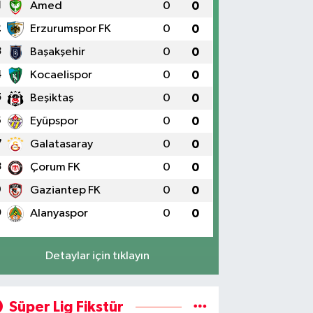
1
Amed
0
0
2
Erzurumspor FK
0
0
3
Başakşehir
0
0
4
Kocaelispor
0
0
5
Beşiktaş
0
0
6
Eyüpspor
0
0
7
Galatasaray
0
0
8
Çorum FK
0
0
9
Gaziantep FK
0
0
0
Alanyaspor
0
0
Detaylar için tıklayın
Süper Lig Fikstür