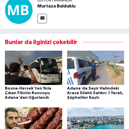
EDITÖR HAKKINDA
Murtaza Bulduklu
Bunlar da ilginizi çekebilir
Bosna-Hersek’ten Yola
Adana'da Seyir Halindeki
Çıkan Filistin Konvoyu
Araca Silahlı Saldırı: 1 Yaralı,
Adana’dan Uğurlandı
Şüpheliler Kaçtı