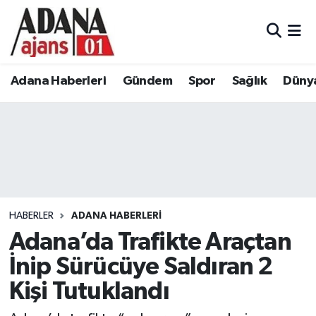
Adana Haberleri
Adana Nöbetçi Eczaneler
Adana Haberleri
Gündem
Spor
Sağlık
Düny
Gündem
Adana Hava Durumu
Spor
Adana Namaz Vakitleri
Sağlık
Adana Trafik Yoğunluk Haritası
Dünya
Süper Lig Puan Durumu ve Fikstür
HABERLER
ADANA HABERLERI
Eğitim
Tüm Manşetler
Adana’da Trafikte Araçtan
İnip Sürücüye Saldıran 2
Siyaset
Son Dakika Haberleri
Kişi Tutuklandı
Ekonomi
Haber Arşivi