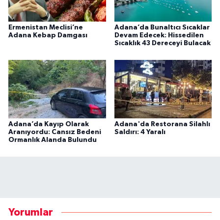
Ermenistan Meclisi’ne
Adana’da Bunaltıcı Sıcaklar
Adana Kebap Damgası
Devam Edecek: Hissedilen
Sıcaklık 43 Dereceyi Bulacak
Adana’da Kayıp Olarak
Adana'da Restorana Silahlı
Aranıyordu: Cansız Bedeni
Saldırı: 4 Yaralı
Ormanlık Alanda Bulundu
Yorumlar