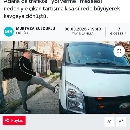
Adana’da trafikte “yol verme” meselesi
nedeniyle çıkan tartışma kısa sürede büyüyerek
Kadın
kavgaya dönüştü.
Magazin
MURTAZA BULDUKLU
08.03.2026 - 19:40
7
EDITÖR
YAYINLANMA
GÖSTERIM
Yaşam
Paylaş
-
+
A
A