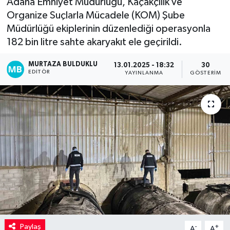
Adana Emniyet Müdürlüğü, Kaçakçılık ve
Organize Suçlarla Mücadele (KOM) Şube
Kadın
Müdürlüğü ekiplerinin düzenlediği operasyonla
182 bin litre sahte akaryakıt ele geçirildi.
Magazin
MURTAZA BULDUKLU
13.01.2025 - 18:32
30
Yaşam
EDITÖR
YAYINLANMA
GÖSTERIM
Paylaş
-
+
A
A