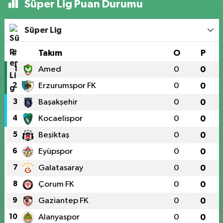
Süper Lig Puan Durumu
Süper Lig
#
Takım
O
P
1
Amed
0
0
2
Erzurumspor FK
0
0
3
Başakşehir
0
0
4
Kocaelispor
0
0
5
Beşiktaş
0
0
6
Eyüpspor
0
0
7
Galatasaray
0
0
8
Çorum FK
0
0
9
Gaziantep FK
0
0
10
Alanyaspor
0
0