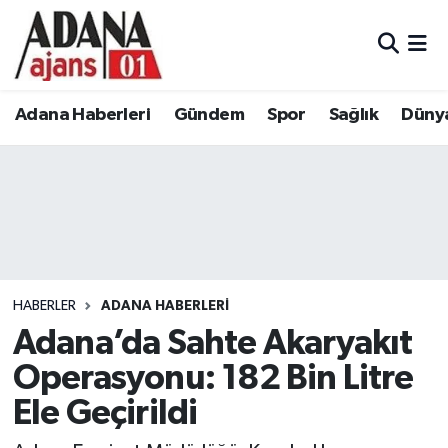
Adana Haberleri
Adana Nöbetçi Eczaneler
Adana Haberleri
Gündem
Spor
Sağlık
Düny
Gündem
Adana Hava Durumu
Spor
Adana Namaz Vakitleri
Sağlık
Adana Trafik Yoğunluk Haritası
Dünya
Süper Lig Puan Durumu ve Fikstür
HABERLER
ADANA HABERLERI
Eğitim
Tüm Manşetler
Adana’da Sahte Akaryakıt
Operasyonu: 182 Bin Litre
Siyaset
Son Dakika Haberleri
Ele Geçirildi
Ekonomi
Haber Arşivi