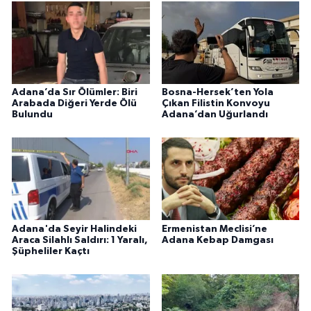
Adana’da Sır Ölümler: Biri
Bosna-Hersek’ten Yola
Arabada Diğeri Yerde Ölü
Çıkan Filistin Konvoyu
Bulundu
Adana’dan Uğurlandı
Adana'da Seyir Halindeki
Ermenistan Meclisi’ne
Araca Silahlı Saldırı: 1 Yaralı,
Adana Kebap Damgası
Şüpheliler Kaçtı