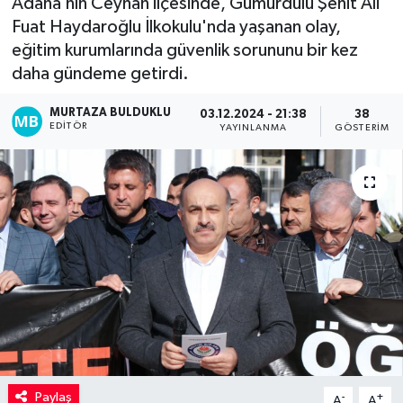
Adana’nın Ceyhan ilçesinde, Gümürdülü Şehit Ali
Fuat Haydaroğlu İlkokulu'nda yaşanan olay,
Kadın
eğitim kurumlarında güvenlik sorununu bir kez
daha gündeme getirdi.
Magazin
MURTAZA BULDUKLU
03.12.2024 - 21:38
38
Yaşam
EDITÖR
YAYINLANMA
GÖSTERIM
Paylaş
-
+
A
A