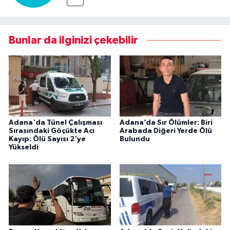
Bunlar da ilginizi çekebilir
Adana'da Tünel Çalışması
Adana’da Sır Ölümler: Biri
Sırasındaki Göçükte Acı
Arabada Diğeri Yerde Ölü
Kayıp: Ölü Sayısı 2'ye
Bulundu
Yükseldi