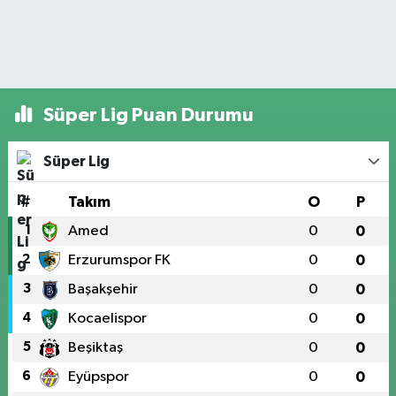
Süper Lig Puan Durumu
Süper Lig
#
Takım
O
P
1
Amed
0
0
2
Erzurumspor FK
0
0
3
Başakşehir
0
0
4
Kocaelispor
0
0
5
Beşiktaş
0
0
6
Eyüpspor
0
0