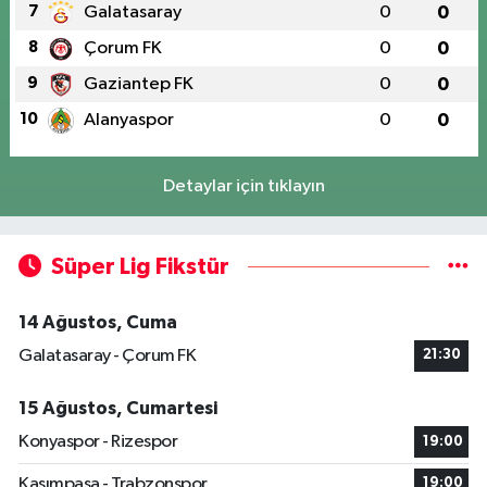
7
Galatasaray
0
0
8
Çorum FK
0
0
9
Gaziantep FK
0
0
10
Alanyaspor
0
0
Detaylar için tıklayın
Süper Lig Fikstür
14 Ağustos, Cuma
Galatasaray - Çorum FK
21:30
15 Ağustos, Cumartesi
Konyaspor - Rizespor
19:00
Kasımpaşa - Trabzonspor
19:00