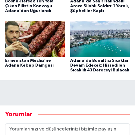
Bosna-Hersek’ten Yola
Adana'da Seyir Halindeki
Çıkan Filistin Konvoyu
Araca Silahlı Saldırı: 1 Yaralı,
Adana’dan Uğurlandı
Şüpheliler Kaçtı
Ermenistan Meclisi’ne
Adana’da Bunaltıcı Sıcaklar
Adana Kebap Damgası
Devam Edecek: Hissedilen
Sıcaklık 43 Dereceyi Bulacak
Yorumlar