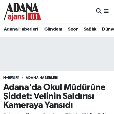
Adana Haberleri
Adana Nöbetçi Eczaneler
Adana Haberleri
Gündem
Spor
Sağlık
Düny
Gündem
Adana Hava Durumu
Spor
Adana Namaz Vakitleri
Sağlık
Adana Trafik Yoğunluk Haritası
Dünya
Süper Lig Puan Durumu ve Fikstür
HABERLER
ADANA HABERLERI
Eğitim
Tüm Manşetler
Adana'da Okul Müdürüne
Şiddet: Velinin Saldırısı
Siyaset
Son Dakika Haberleri
Kameraya Yansıdı
Ekonomi
Haber Arşivi