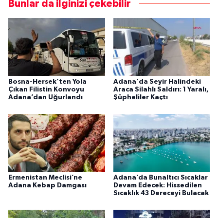
Bunlar da ilginizi çekebilir
Bosna-Hersek’ten Yola
Adana'da Seyir Halindeki
Çıkan Filistin Konvoyu
Araca Silahlı Saldırı: 1 Yaralı,
Adana’dan Uğurlandı
Şüpheliler Kaçtı
Ermenistan Meclisi’ne
Adana’da Bunaltıcı Sıcaklar
Adana Kebap Damgası
Devam Edecek: Hissedilen
Sıcaklık 43 Dereceyi Bulacak