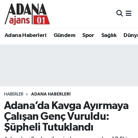
Adana Haberleri
Adana Nöbetçi Eczaneler
Adana Haberleri
Gündem
Spor
Sağlık
Düny
Gündem
Adana Hava Durumu
Spor
Adana Namaz Vakitleri
Sağlık
Adana Trafik Yoğunluk Haritası
Dünya
Süper Lig Puan Durumu ve Fikstür
HABERLER
ADANA HABERLERI
Eğitim
Tüm Manşetler
Adana’da Kavga Ayırmaya
Çalışan Genç Vuruldu:
Siyaset
Son Dakika Haberleri
Şüpheli Tutuklandı
Ekonomi
Haber Arşivi