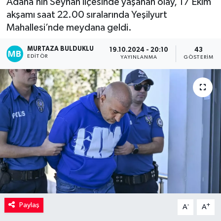
Adana’nın Seyhan ilçesinde yaşanan olay, 17 Ekim
akşamı saat 22.00 sıralarında Yeşilyurt
Kadın
Mahallesi’nde meydana geldi.
Magazin
MURTAZA BULDUKLU
19.10.2024 - 20:10
43
EDITÖR
YAYINLANMA
GÖSTERIM
Yaşam
Paylaş
-
+
A
A