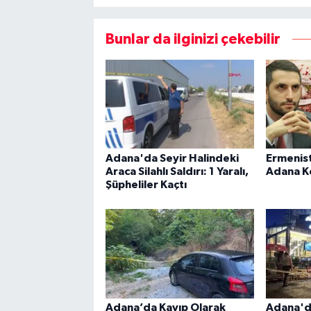
Bunlar da ilginizi çekebilir
Adana'da Seyir Halindeki
Ermenist
Araca Silahlı Saldırı: 1 Yaralı,
Adana K
Şüpheliler Kaçtı
Adana’da Kayıp Olarak
Adana'da