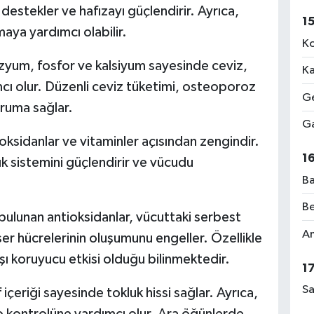
 destekler ve hafızayı güçlendirir. Ayrıca,
1
maya yardımcı olabilir.
Ko
yum, fosfor ve kalsiyum sayesinde ceviz,
Ka
cı olur. Düzenli ceviz tüketimi, osteoporoz
Ge
oruma sağlar.
Ga
oksidanlar ve vitaminler açısından zengindir.
1
lık sistemini güçlendirir ve vücudu
Ba
Be
ulunan antioksidanlar, vücuttaki serbest
Am
ser hücrelerinin oluşumunu engeller. Özellikle
ı koruyucu etkisi olduğu bilinmektedir.
1
Sa
 içeriği sayesinde tokluk hissi sağlar. Ayrıca,