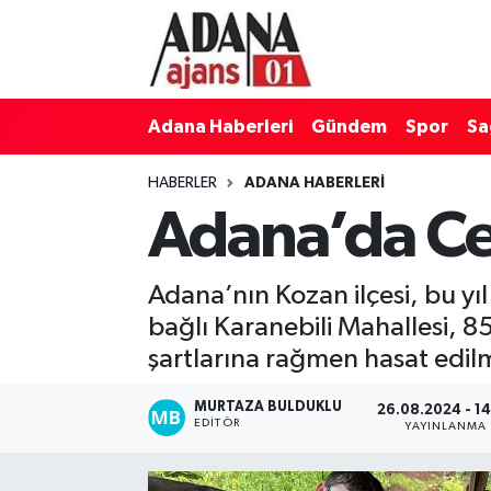
Adana Haberleri
Adana Nöbetçi Eczaneler
Adana Haberleri
Gündem
Spor
Sa
Gündem
Adana Hava Durumu
HABERLER
ADANA HABERLERI
Spor
Adana Namaz Vakitleri
Adana’da Ce
Sağlık
Adana Trafik Yoğunluk Haritası
Adana’nın Kozan ilçesi, bu yıl
Dünya
Süper Lig Puan Durumu ve Fikstür
bağlı Karanebili Mahallesi, 85
şartlarına rağmen hasat edil
Eğitim
Tüm Manşetler
MURTAZA BULDUKLU
26.08.2024 - 1
Siyaset
Son Dakika Haberleri
EDITÖR
YAYINLANMA
Ekonomi
Haber Arşivi