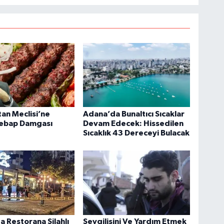
an Meclisi’ne
Adana’da Bunaltıcı Sıcaklar
ebap Damgası
Devam Edecek: Hissedilen
Sıcaklık 43 Dereceyi Bulacak
 Restorana Silahlı
Sevgilisini Ve Yardım Etmek