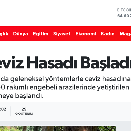
DOLA
47,59
EURO
55,07
ğlık
Dünya
Eğitim
Siyaset
Ekonomi
Kadın
Mag
STERLİ
64,24
GRAM 
6513.9
viz Hasadı Başlad
BİST1
13.768
BITCO
64.60
 da geleneksel yöntemlerle ceviz hasadına e
0 rakımlı engebeli arazilerinde yetiştirilen
meye başlandı.
4:02
29
GÖSTERIM