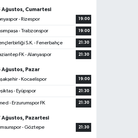
5 Ağustos, Cumartesi
nyaspor - Rizespor
19:00
sımpaşa - Trabzonspor
19:00
nçlerbirliği S.K. - Fenerbahçe
21:30
ziantep FK - Alanyaspor
21:30
6 Ağustos, Pazar
şakşehir - Kocaelispor
19:00
şiktaş - Eyüpspor
21:30
ed - Erzurumspor FK
21:30
7 Ağustos, Pazartesi
msunspor - Göztepe
21:30