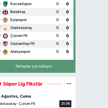
4
Kocaelispor
0
0
5
Beşiktaş
0
0
6
Eyüpspor
0
0
7
Galatasaray
0
0
8
Çorum FK
0
0
9
Gaziantep FK
0
0
0
Alanyaspor
0
0
Detaylar için tıklayın
Süper Lig Fikstür
4 Ağustos, Cuma
latasaray - Çorum FK
21:30