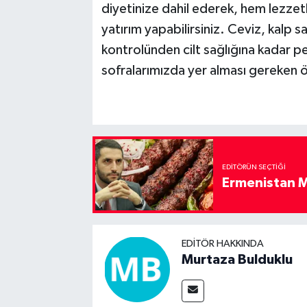
diyetinize dahil ederek, hem lezzetli
yatırım yapabilirsiniz. Ceviz, kalp s
kontrolünden cilt sağlığına kadar p
sofralarımızda yer alması gereken ö
EDITÖRÜN SEÇTIĞI
Ermenistan M
EDITÖR HAKKINDA
Murtaza Bulduklu