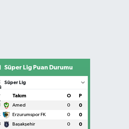
Süper Lig Puan Durumu
Süper Lig
#
Takım
O
P
1
Amed
0
0
2
Erzurumspor FK
0
0
3
Başakşehir
0
0